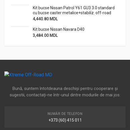
Kit bucse Nissan Patrol Y61 GU3 3.0 standard
cu bucse caster metalice+stabiliz. off-road
4,440.80
MDL
Kit bucse Nissan Navara D40
3,484.00
MDL
Bună, suntem întotdeauna deschiși pentru cooperare și
sugestii, contactați-ne într-unul dintre modurile de mai jos:
NUMĂR DE TELEFON
+373 (60) 415 011