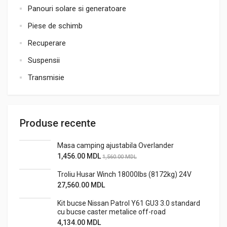
Panouri solare si generatoare
Piese de schimb
Recuperare
Suspensii
Transmisie
Produse recente
Masa camping ajustabila Overlander
1,456.00
MDL
1,560.00
MDL
Troliu Husar Winch 18000lbs (8172kg) 24V
27,560.00
MDL
Kit bucse Nissan Patrol Y61 GU3 3.0 standard
cu bucse caster metalice off-road
4,134.00
MDL