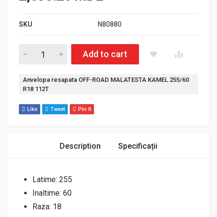
SKU
N80880
Cantitate Anvelopa resapata OFF-ROAD MALATESTA KAMEL 2
Add to cart
Etichetă:
Anvelopa resapata OFF-ROAD MALATESTA KAMEL 255/60
R18 112T
Like
Tweet
Pin It
Description
Specificații
Latime: 255
Inaltime: 60
Raza: 18