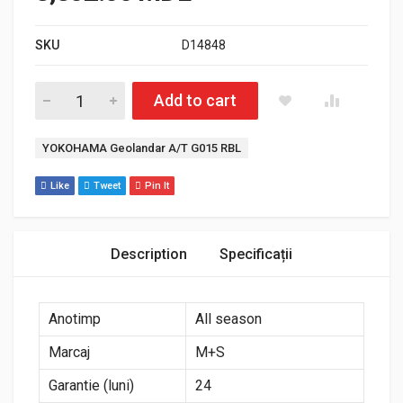
SKU
D14848
Cantitate Anvelopa Off-Road YOKOHAMA Geolandar A/T G015
Add to cart
Etichetă:
YOKOHAMA Geolandar A/T G015 RBL
Like
Tweet
Pin It
Description
Specificații
Anotimp
All season
Marcaj
M+S
Garantie (luni)
24