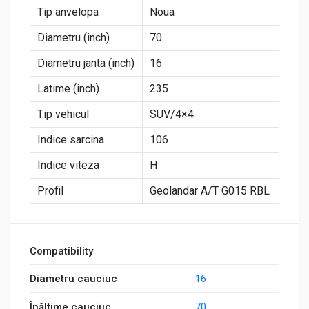
Tip anvelopa
Noua
Diametru (inch)
70
Diametru janta (inch)
16
Latime (inch)
235
Tip vehicul
SUV/4×4
Indice sarcina
106
Indice viteza
H
Profil
Geolandar A/T G015 RBL
Compatibility
Diametru cauciuc
16
Înălțime cauciuc
70