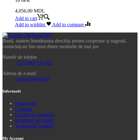
16 6PR
4,056.00
MDL
Add to cart
Add to wishlist
Add to compare
Bună, suntem întotdeauna deschiși pentru cooperare și sugestii,
contactați-ne într-unul dintre modurile de mai jos:
Număr de telefon
+373 (60) 415 011
Adresa de e-mail
contact@4x4.md
Informatii
Despre noi
Contacte
Urmărește comanda
Informații de livrare
Termeni & Conditii
My Account