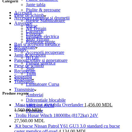
Categorii
Jante tabla
Piulite & prezoane
Accesorii
Piese de schimb
Accesorii camping si drumetii
Bielete Stabilizatoare
Anvelope
Bucse
All Terrain
Caroserie
Extreme
Instalatie electrica
Mud Terrain
Reparatie punte
Bari si accesorii metalice
Recuperare
Buggy
Accesorii recuperare
Jante & accesorii
Hi Lift
Panouri solare si generatoare
Plasma sintetica
Piese de schimb
Sufe
Recuperare
Trolii
Suspensii
Suspensii
Transmisie
Limitatoare Cursa
Transmisie
Produse recente
Ambreiaj
Diferentiale blocabile
Masa camping ajustabila Overlander
1,456.00
MDL
MRL-uri AVM
1,560.00
MDL
Planetare
Troliu Husar Winch 18000lbs (8172kg) 24V
27,560.00
MDL
Kit bucse Nissan Patrol Y61 GU3 3.0 standard cu bucse
caster metalice off-road
4,134.00
MDL