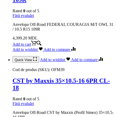
Rated
0
out of 5
Fără evaluări
Anvelopa Off-Road FEDERAL COURAGIA M/T OWL 31
/ 10.5 R15 109R
4,399.20
MDL
Add to cart
Add to wishlist
Add to compare
Add to wishlist
Add to compare
Quick View
Cod de produs (SKU):
OFM39
CST by Maxxis 35×10.5-16 6PR CL-
18
Rated
0
out of 5
Fără evaluări
Anvelopa Off-Road CST by Maxxis (Profil Simex) 35×10.5-