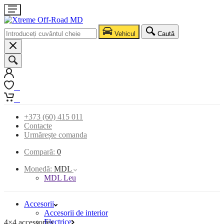
Vehicul
Caută
0
0
+373 (60) 415 011
Contacte
Urmărește comanda
Compară:
0
Monedă:
MDL
MDL Leu
Accesorii
Accesorii de interior
Electrice
4×4 accessories