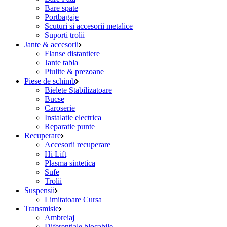
Bare spate
Portbagaje
Scuturi si accesorii metalice
Suporti trolii
Jante & accesorii
Flanse distantiere
Jante tabla
Piulite & prezoane
Piese de schimb
Bielete Stabilizatoare
Bucse
Caroserie
Instalatie electrica
Reparatie punte
Recuperare
Accesorii recuperare
Hi Lift
Plasma sintetica
Sufe
Trolii
Suspensii
Limitatoare Cursa
Transmisie
Ambreiaj
Diferentiale blocabile