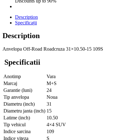
Discounts up to 90%
Description
Specificații
Description
Anvelopa Off-Road Roadcruza 31×10.50-15 109S
Specificatii
Anotimp
Vara
Marcaj
M+S
Garantie (luni)
24
Tip anvelopa
Noua
Diametru (inch)
31
Diametru janta (inch)
15
Latime (inch)
10.50
Tip vehicul
4×4 SUV
Indice sarcina
109
Indice viteza
S