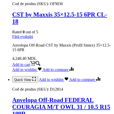
Cod de produs (SKU):
OFM36
CST by Maxxis 35×12.5-15 6PR CL-
18
Rated
0
out of 5
Fără evaluări
Anvelopa Off-Road CST by Maxxis (Profil Simex) 35×12.5-
15 6PR
4,248.40
MDL
Add to cart
Add to wishlist
Add to compare
Add to wishlist
Add to compare
Quick View
Cod de produs (SKU):
D12814
Anvelopa Off-Road FEDERAL
COURAGIA M/T OWL 31 / 10.5 R15
109R