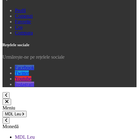
Profil
Comenzi
Favorite
Coș
Compara
Rețelele sociale
Urmărește-ne pe rețelele sociale
Facebook
Twitter
Youtube
Instagram
Meniu
MDL
Leu
Monedă
MDL Leu