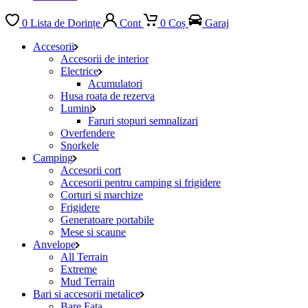
0
Lista de Dorințe
Cont
0
Coș
Garaj
Accesorii
Accesorii de interior
Electrice
Acumulatori
Husa roata de rezerva
Lumini
Faruri stopuri semnalizari
Overfendere
Snorkele
Camping
Accesorii cort
Accesorii pentru camping si frigidere
Corturi si marchize
Frigidere
Generatoare portabile
Mese si scaune
Anvelope
All Terrain
Extreme
Mud Terrain
Bari si accesorii metalice
Bare Fata