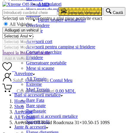
Acumulatori
Husa roata de rezerva
Selectați Vehiculul
Caută
Lumini
Selectați un vehicul pentru a găsi piese potrivite exact
Faruri stopuri semnalizari
All Vehicles
Overfendere
Adăugați un vehicul
Snorkele
Camping
Accesorii cort
Accesorii pentru camping si frigidere
Corturi si marchize
Înapoi la lista de vehicule
Frigidere
Add A Vehicle
Generatoare portabile
Mese si scaune
0
Anvelope
All Terrain
Salut, Conectați-vă
Contul Meu
Extreme
Mud Terrain
0
Coș de Cumpărături
0.00
MDL
Bari si accesorii metalice
Bare Fata
Home
Bare spate
Shop
Portbagaje
Anvelope
Scuturi si accesorii metalice
All Terrain
Suporti trolii
Anvelopa Off-Road Roadcruza 31×10.50-15 109S
Jante & accesorii
Flanse distantiere