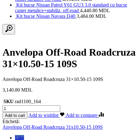
Kit bucse Nissan Patrol Y61 GU3 3.0 standard cu bucse
caster metalice+stabiliz. off-road
4,440.80
MDL
Kit bucse Nissan Navara D40
3,484.00
MDL
Anvelopa Off-Road Roadcruza
31×10.50-15 109S
Anvelopa Off-Road Roadcruza 31×10.50-15 109S
3,140.80
MDL
SKU
rad1100_164
Cantitate
Anvelopa
Add to wishlist
Add to compare
Add to cart
Off-
Etichetă:
Road
Anvelopa Off-Road Roadcruza 31x10.50-15 109S
Roadcruza
31×10.50-
Like