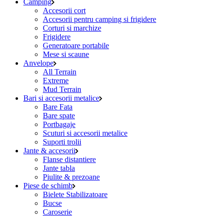
Camping
Accesorii cort
Accesorii pentru camping si frigidere
Corturi si marchize
Frigidere
Generatoare portabile
Mese si scaune
Anvelope
All Terrain
Extreme
Mud Terrain
Bari si accesorii metalice
Bare Fata
Bare spate
Portbagaje
Scuturi si accesorii metalice
Suporti trolii
Jante & accesorii
Flanse distantiere
Jante tabla
Piulite & prezoane
Piese de schimb
Bielete Stabilizatoare
Bucse
Caroserie