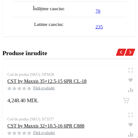
Înălțime cauciuc
70
Latime cauciuc
235
Produse înrudite
Cod de produs (SKU):
OFM36
CST by Maxxis 35×12.5-15 6PR CL-18
Fără evaluări
4,248.40
MDL
Cod de produs (SKU):
N73377
CST by Maxxis 32×10.5-16 6PR C888
Fără evaluări