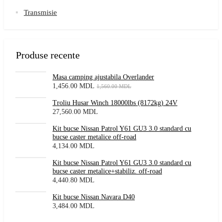
Transmisie
Produse recente
Masa camping ajustabila Overlander
1,456.00
MDL
1,560.00
MDL
Troliu Husar Winch 18000lbs (8172kg) 24V
27,560.00
MDL
Kit bucse Nissan Patrol Y61 GU3 3.0 standard cu
bucse caster metalice off-road
4,134.00
MDL
Kit bucse Nissan Patrol Y61 GU3 3.0 standard cu
bucse caster metalice+stabiliz. off-road
4,440.80
MDL
Kit bucse Nissan Navara D40
3,484.00
MDL