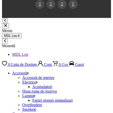
Facebook
Twitter
Youtube
Instagram
Meniu
MDL
Leu
Monedă
MDL Leu
0
Lista de Dorințe
Cont
0
Coș
Garaj
Accesorii
Accesorii de interior
Electrice
Acumulatori
Husa roata de rezerva
Lumini
Faruri stopuri semnalizari
Overfendere
Snorkele