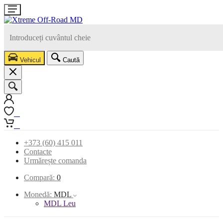
Vehicul
Caută
0
0
+373 (60) 415 011
Contacte
Urmărește comanda
Compară:
0
Monedă:
MDL
MDL Leu