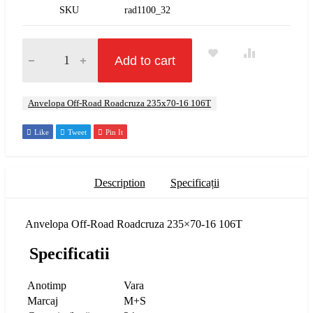
SKU
rad1100_32
Cantitate Anvelopa Off-Road Roadcruza 235×70-16 106T
Add to cart
Etichetă:
Anvelopa Off-Road Roadcruza 235x70-16 106T
Like
Tweet
Pin It
Description
Specificații
Anvelopa Off-Road Roadcruza 235×70-16 106T
Specificatii
Anotimp
Vara
Marcaj
M+S