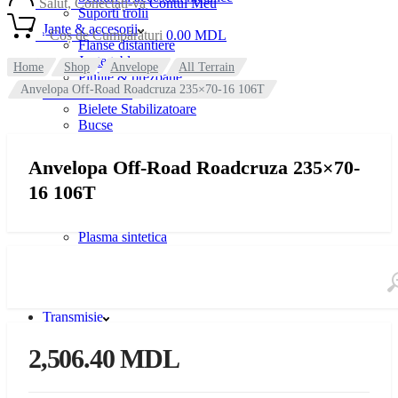
Salut, Conectați-vă
Contul Meu
Suporti trolii
Jante & accesorii
0
Coș de Cumpărături
0.00
MDL
Flanse distantiere
Jante tabla
Home
Shop
Anvelope
All Terrain
Piulite & prezoane
Anvelopa Off-Road Roadcruza 235×70-16 106T
Piese de schimb
Bielete Stabilizatoare
Bucse
Caroserie
Instalatie electrica
Anvelopa Off-Road Roadcruza 235×70-
Reparatie punte
16 106T
Recuperare
Accesorii recuperare
Hi Lift
Plasma sintetica
Sufe
Trolii
Suspensii
Limitatoare Cursa
Transmisie
Ambreiaj
Diferentiale blocabile
2,506.40
MDL
MRL-uri AVM
Planetare