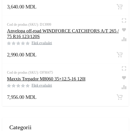
3,640.00
MDL
Cod de produs (SKU):
D13999
Anvelopa off-road WINDFORCE CATCHFORS A/T 265 /
75 R16 123/120S
Fără evaluări
2,990.00
MDL
Cod de produs (SKU):
OFM475
Maxxis Trepador M8060 35×12.5-16 120l
Fără evaluări
7,956.00
MDL
Categorii