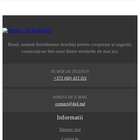
Bună, suntem întotdeauna deschiși pentru cooperare și sugestii,
contactați-ne într-unul dintre modurile de mai jos:
NUMĂR DE TELEFON
+373 (60) 415 011
ADRESA DE E-MAIL
contact@4x4.md
Informatii
Despre noi
Contacte