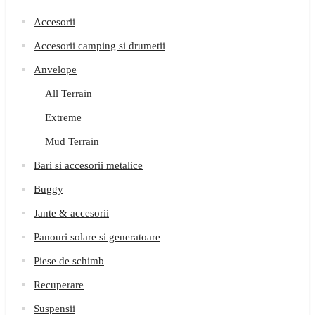
Accesorii
Accesorii camping si drumetii
Anvelope
All Terrain
Extreme
Mud Terrain
Bari si accesorii metalice
Buggy
Jante & accesorii
Panouri solare si generatoare
Piese de schimb
Recuperare
Suspensii