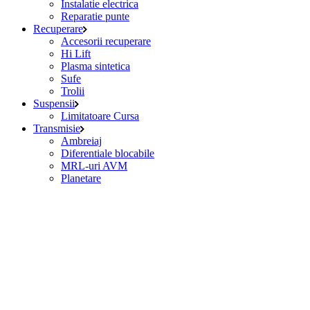
Instalatie electrica
Reparatie punte
Recuperare
Accesorii recuperare
Hi Lift
Plasma sintetica
Sufe
Trolii
Suspensii
Limitatoare Cursa
Transmisie
Ambreiaj
Diferentiale blocabile
MRL-uri AVM
Planetare