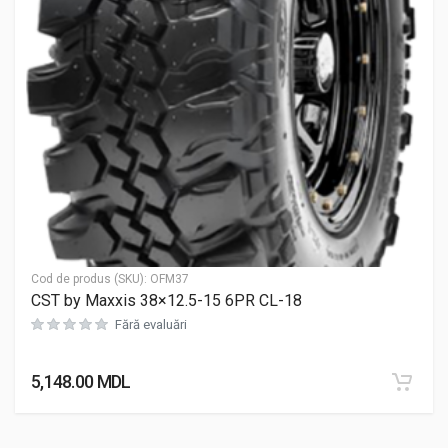
Cod de produs (SKU):
OFM37
CST by Maxxis 38×12.5-15 6PR CL-18
Fără evaluări
5,148.00
MDL