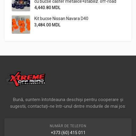
cu bucse caster metalice+stabiliz. off-road
4,440.80
MDL
Kit bucse Nissan Navara D40
3,484.00
MDL
Bună, suntem întotdeauna deschiși pentru cooperare și
sugestii, contactați-ne într-unul dintre modurile de mai jos:
NUMĂR DE TELEFON
+373 (60) 415 011