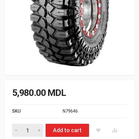
5,980.00
MDL
SKU
N79646
Cantitate Anvelopa Off-Road MAXXIS Creepy Crawler M8090 3
Add to cart