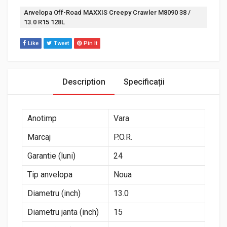
Etichetă:
Anvelopa Off-Road MAXXIS Creepy Crawler M8090 38 /
13.0 R15 128L
Like
Tweet
Pin It
Description
Specificații
Anotimp
Vara
Marcaj
P.O.R.
Garantie (luni)
24
Tip anvelopa
Noua
Diametru (inch)
13.0
Diametru janta (inch)
15