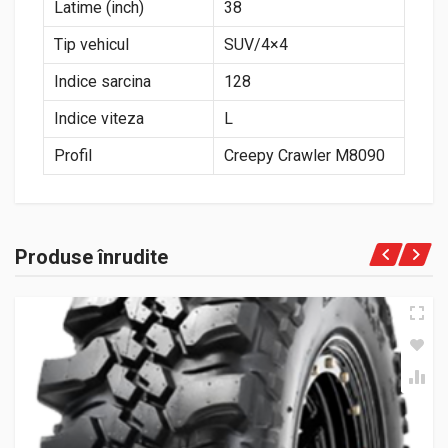
Latime (inch)
38
Tip vehicul
SUV/4×4
Indice sarcina
128
Indice viteza
L
Profil
Creepy Crawler M8090
Produse înrudite