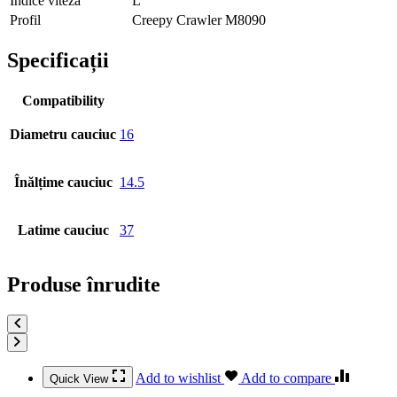
Indice viteza
L
Profil
Creepy Crawler M8090
Specificații
Compatibility
Diametru cauciuc
16
Înălțime cauciuc
14.5
Latime cauciuc
37
Produse înrudite
Add to wishlist
Add to compare
Quick View