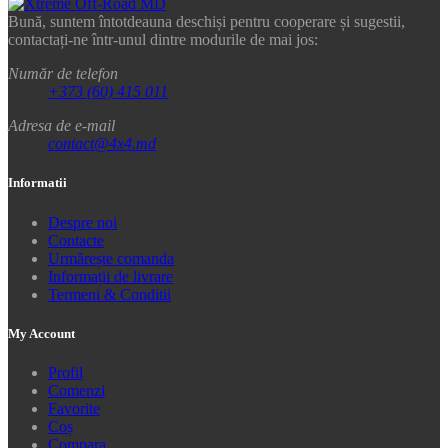
Bună, suntem întotdeauna deschiși pentru cooperare și sugestii,
contactați-ne într-unul dintre modurile de mai jos:
Număr de telefon
+373 (60) 415 011
Adresa de e-mail
contact@4x4.md
Informatii
Despre noi
Contacte
Urmărește comanda
Informații de livrare
Termeni & Conditii
My Account
Profil
Comenzi
Favorite
Coș
Compara