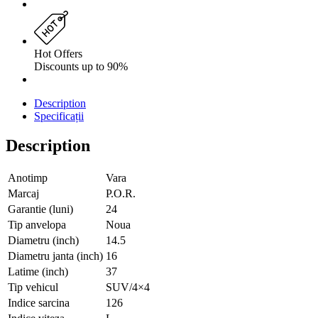
Hot Offers
Discounts up to 90%
Description
Specificații
Description
Anotimp
Vara
Marcaj
P.O.R.
Garantie (luni)
24
Tip anvelopa
Noua
Diametru (inch)
14.5
Diametru janta (inch)
16
Latime (inch)
37
Tip vehicul
SUV/4×4
Indice sarcina
126