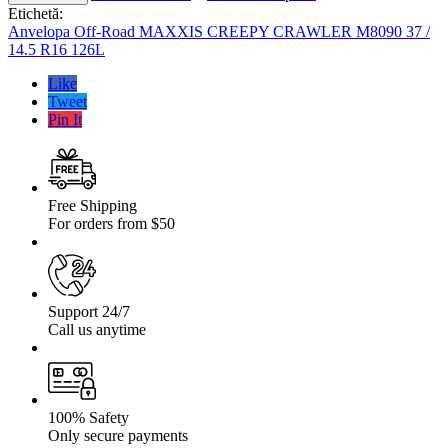
Off-
Etichetă:
Road
Anvelopa Off-Road MAXXIS CREEPY CRAWLER M8090 37 /
MAXXIS
14.5 R16 126L
Creepy
Crawler
Like
M8090
Tweet
37
Pin It
/
14.5
R16
126L
Free Shipping
For orders from $50
Support 24/7
Call us anytime
100% Safety
Only secure payments