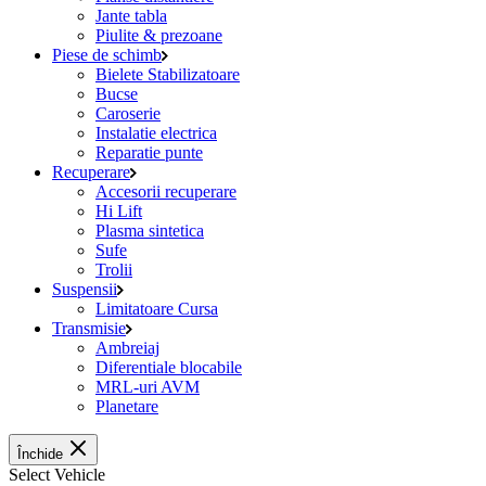
Jante tabla
Piulite & prezoane
Piese de schimb
Bielete Stabilizatoare
Bucse
Caroserie
Instalatie electrica
Reparatie punte
Recuperare
Accesorii recuperare
Hi Lift
Plasma sintetica
Sufe
Trolii
Suspensii
Limitatoare Cursa
Transmisie
Ambreiaj
Diferentiale blocabile
MRL-uri AVM
Planetare
Închide
Select Vehicle