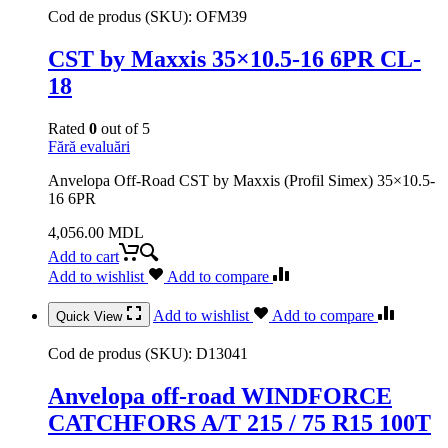
Cod de produs (SKU):
OFM39
CST by Maxxis 35×10.5-16 6PR CL-
18
Rated
0
out of 5
Fără evaluări
Anvelopa Off-Road CST by Maxxis (Profil Simex) 35×10.5-
16 6PR
4,056.00
MDL
Add to cart
Add to wishlist
Add to compare
Add to wishlist
Add to compare
Quick View
Cod de produs (SKU):
D13041
Anvelopa off-road WINDFORCE
CATCHFORS A/T 215 / 75 R15 100T