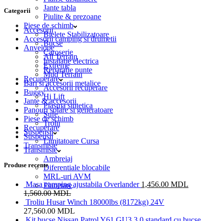
Jante tabla
Categorii
Piulite & prezoane
Piese de schimb
Accesorii
Bielete Stabilizatoare
Accesorii camping si drumetii
Bucse
Anvelope
Caroserie
All Terrain
Instalatie electrica
Extreme
Reparatie punte
Mud Terrain
Recuperare
Bari si accesorii metalice
Accesorii recuperare
Buggy
Hi Lift
Jante & accesorii
Plasma sintetica
Panouri solare si generatoare
Sufe
Piese de schimb
Trolii
Recuperare
Suspensii
Suspensii
Limitatoare Cursa
Transmisie
Transmisie
Ambreiaj
Produse recente
Diferentiale blocabile
MRL-uri AVM
Masa camping ajustabila Overlander
1,456.00
MDL
Planetare
1,560.00
MDL
Troliu Husar Winch 18000lbs (8172kg) 24V
27,560.00
MDL
Kit bucse Nissan Patrol Y61 GU3 3.0 standard cu bucse