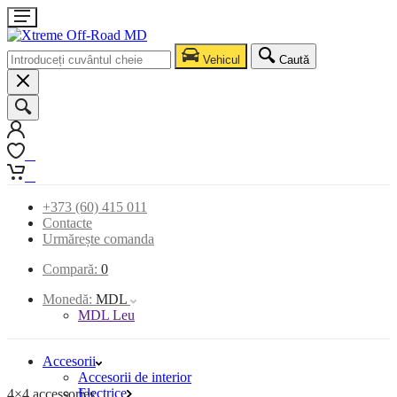
Vehicul
Caută
0
0
+373 (60) 415 011
Contacte
Urmărește comanda
Compară:
0
Monedă:
MDL
MDL Leu
Accesorii
Accesorii de interior
Electrice
4×4 accessories