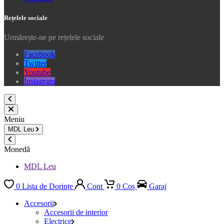
Rețelele sociale
Urmărește-ne pe rețelele sociale
Facebook
Twitter
Youtube
Instagram
Meniu
MDL
Leu
Monedă
MDL Leu
0
Lista de Dorințe
Cont
0
Coș
Garaj
Accesorii
Accesorii de interior
Electrice