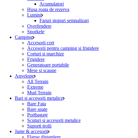
Acumulatori
Husa roata de rezerva
Lumini
Faruri stopuri semnalizari
Overfendere
Snorkele
Camping
Accesorii cort
Accesorii pentru camping si frigidere
Corturi si marchize
Frigidere
Generatoare portabile
Mese si scaune
Anvelope
All Terrain
Extreme
Mud Terrain
Bari si accesorii metalice
Bare Fata
Bare spate
Portbagaje
Scuturi si accesorii metalice
Suporti trolii
Jante & accesorii
Flanse distantiere