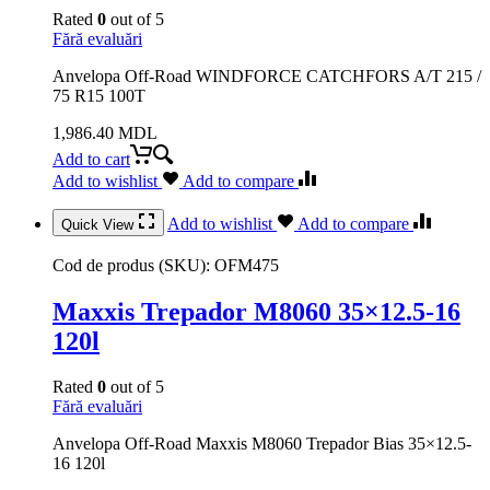
Rated
0
out of 5
Fără evaluări
Anvelopa Off-Road WINDFORCE CATCHFORS A/T 215 /
75 R15 100T
1,986.40
MDL
Add to cart
Add to wishlist
Add to compare
Add to wishlist
Add to compare
Quick View
Cod de produs (SKU):
OFM475
Maxxis Trepador M8060 35×12.5-16
120l
Rated
0
out of 5
Fără evaluări
Anvelopa Off-Road Maxxis M8060 Trepador Bias 35×12.5-
16 120l