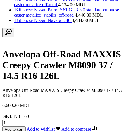
caster metalice off-road
4,134.00
MDL
Kit bucse Nissan Patrol Y61 GU3 3.0 standard cu bucse
caster metalice+stabiliz. off-road
4,440.80
MDL
Kit bucse Nissan Navara D40
3,484.00
MDL
Anvelopa Off-Road MAXXIS
Creepy Crawler M8090 37 /
14.5 R16 126L
Anvelopa Off-Road MAXXIS Creepy Crawler M8090 37 / 14.5
R16 126L
6,609.20
MDL
SKU
N81160
Cantitate
Anvelopa
Add to wishlist
Add to compare
Add to cart