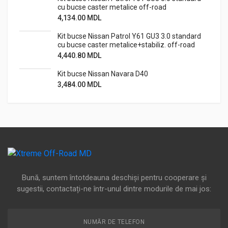
cu bucse caster metalice off-road
4,134.00
MDL
Kit bucse Nissan Patrol Y61 GU3 3.0 standard
cu bucse caster metalice+stabiliz. off-road
4,440.80
MDL
Kit bucse Nissan Navara D40
3,484.00
MDL
Bună, suntem întotdeauna deschiși pentru cooperare și
sugestii, contactați-ne într-unul dintre modurile de mai jos:
NUMĂR DE TELEFON