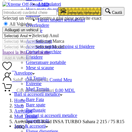
Acumulatori
Husa roata de rezerva
Selectați Vehiculul
Caută
Lumini
Selectați un vehicul pentru a găsi piese potrivite exact
Faruri stopuri semnalizari
All Vehicles
Overfendere
Adăugați un vehicul
Snorkele
Selectați Anul
Camping
Accesorii cort
Selectați Marca
Accesorii pentru camping si frigidere
Selectați Model
Corturi si marchize
Înapoi la lista de vehicule
Frigidere
Add A Vehicle
Generatoare portabile
Mese si scaune
0
Anvelope
All Terrain
Salut, Conectați-vă
Contul Meu
Extreme
Mud Terrain
0
Coș de Cumpărături
0.00
MDL
Bari si accesorii metalice
Bare Fata
Home
Bare spate
Shop
Portbagaje
Anvelope
Scuturi si accesorii metalice
Mud Terrain
Suporti trolii
Anvelopa Off-Road INSA TURBO Sahara 2 215 / 75 R15
Jante & accesorii
100Q
Flanse distantiere