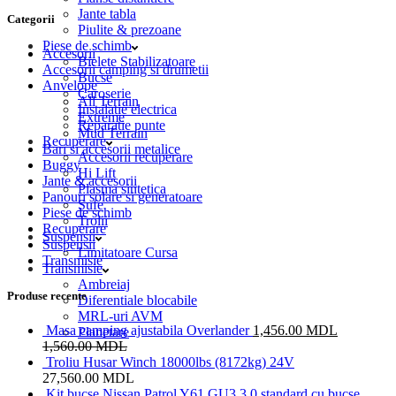
Jante tabla
Categorii
Piulite & prezoane
Piese de schimb
Accesorii
Bielete Stabilizatoare
Accesorii camping si drumetii
Bucse
Anvelope
Caroserie
All Terrain
Instalatie electrica
Extreme
Reparatie punte
Mud Terrain
Recuperare
Bari si accesorii metalice
Accesorii recuperare
Buggy
Hi Lift
Jante & accesorii
Plasma sintetica
Panouri solare si generatoare
Sufe
Piese de schimb
Trolii
Recuperare
Suspensii
Suspensii
Limitatoare Cursa
Transmisie
Transmisie
Ambreiaj
Produse recente
Diferentiale blocabile
MRL-uri AVM
Masa camping ajustabila Overlander
1,456.00
MDL
Planetare
1,560.00
MDL
Troliu Husar Winch 18000lbs (8172kg) 24V
27,560.00
MDL
Kit bucse Nissan Patrol Y61 GU3 3.0 standard cu bucse