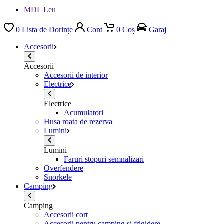
MDL Leu
0
Lista de Dorințe
Cont
0
Coș
Garaj
Accesorii
Accesorii
Accesorii de interior
Electrice
Electrice
Acumulatori
Husa roata de rezerva
Lumini
Lumini
Faruri stopuri semnalizari
Overfendere
Snorkele
Camping
Camping
Accesorii cort
Accesorii pentru camping si frigidere