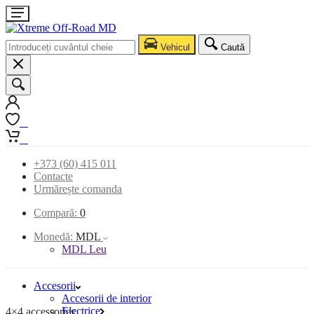
Vehicul
Caută
0
0
+373 (60) 415 011
Contacte
Urmărește comanda
Compară:
0
Monedă:
MDL
MDL Leu
Accesorii
Accesorii de interior
Electrice
4×4 accessories