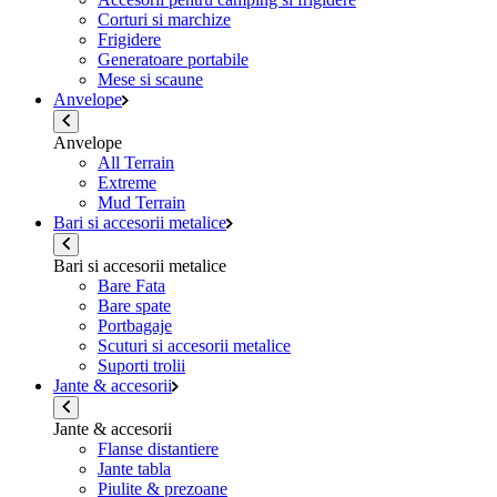
Corturi si marchize
Frigidere
Generatoare portabile
Mese si scaune
Anvelope
Anvelope
All Terrain
Extreme
Mud Terrain
Bari si accesorii metalice
Bari si accesorii metalice
Bare Fata
Bare spate
Portbagaje
Scuturi si accesorii metalice
Suporti trolii
Jante & accesorii
Jante & accesorii
Flanse distantiere
Jante tabla
Piulite & prezoane