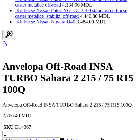
caster metalice off-road
4,134.00
MDL
Kit bucse Nissan Patrol Y61 GU3 3.0 standard cu bucse
caster metalice+stabiliz. off-road
4,440.80
MDL
Kit bucse Nissan Navara D40
3,484.00
MDL
🔍
Anvelopa Off-Road INSA
TURBO Sahara 2 215 / 75 R15
100Q
Anvelopa Off-Road INSA TURBO Sahara 2 215 / 75 R15 100Q
2,766.40
MDL
SKU
D14367
Cantitate
Anvelopa