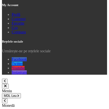
My Account
Profil
Comenzi
Favorite
Coș
Compara
Rețelele sociale
Urmărește-ne pe rețelele sociale
Facebook
Twitter
Youtube
Instagram
Meniu
MDL
Leu
Monedă