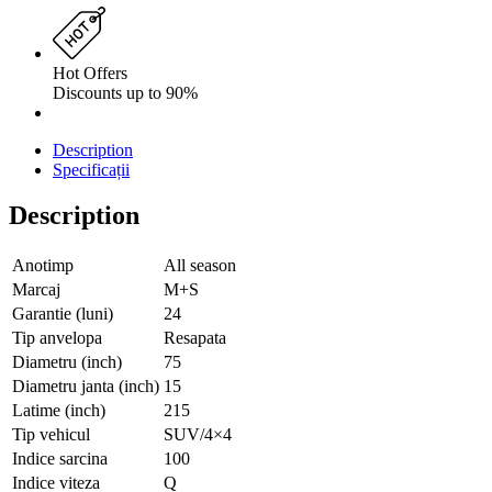
Hot Offers
Discounts up to 90%
Description
Specificații
Description
Anotimp
All season
Marcaj
M+S
Garantie (luni)
24
Tip anvelopa
Resapata
Diametru (inch)
75
Diametru janta (inch)
15
Latime (inch)
215
Tip vehicul
SUV/4×4
Indice sarcina
100
Indice viteza
Q