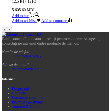
12.5 R17 121Q
5,605.60
MDL
Add to cart
Add to wishlist
Add to compare
‹
›
Bună, suntem întotdeauna deschiși pentru cooperare și sugestii,
contactați-ne într-unul dintre modurile de mai jos:
Număr de telefon
+373 (60) 415 011
Adresa de e-mail
contact@4x4.md
Informatii
Despre noi
Contacte
Urmărește comanda
Informații de livrare
Termeni & Conditii