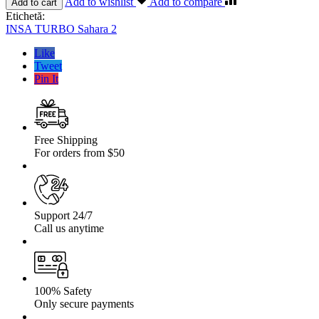
Add to wishlist
Add to compare
Add to cart
Off-
Etichetă:
Road
INSA TURBO Sahara 2
INSA
TURBO
Like
Sahara
Tweet
2
Pin It
215
/
75
R15
100Q
Free Shipping
For orders from $50
Support 24/7
Call us anytime
100% Safety
Only secure payments