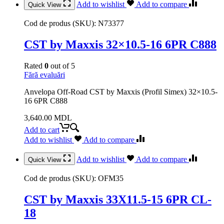
Add to wishlist
Add to compare
Quick View
Cod de produs (SKU):
N73377
CST by Maxxis 32×10.5-16 6PR C888
Rated
0
out of 5
Fără evaluări
Anvelopa Off-Road CST by Maxxis (Profil Simex) 32×10.5-
16 6PR C888
3,640.00
MDL
Add to cart
Add to wishlist
Add to compare
Add to wishlist
Add to compare
Quick View
Cod de produs (SKU):
OFM35
CST by Maxxis 33X11.5-15 6PR CL-
18