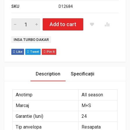
SKU
D12684
Cantitate Anvelopa Off-Road INSA TURBO DAKAR 265 / 70 R
Add to cart
Etichetă:
INSA TURBO DAKAR
Like
Tweet
Pin It
Description
Specificații
Anotimp
All season
Marcaj
M+S
Garantie (luni)
24
Tip anvelopa
Resapata