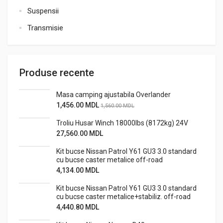
Suspensii
Transmisie
Produse recente
Masa camping ajustabila Overlander
1,456.00
MDL
1,560.00
MDL
Troliu Husar Winch 18000lbs (8172kg) 24V
27,560.00
MDL
Kit bucse Nissan Patrol Y61 GU3 3.0 standard
cu bucse caster metalice off-road
4,134.00
MDL
Kit bucse Nissan Patrol Y61 GU3 3.0 standard
cu bucse caster metalice+stabiliz. off-road
4,440.80
MDL