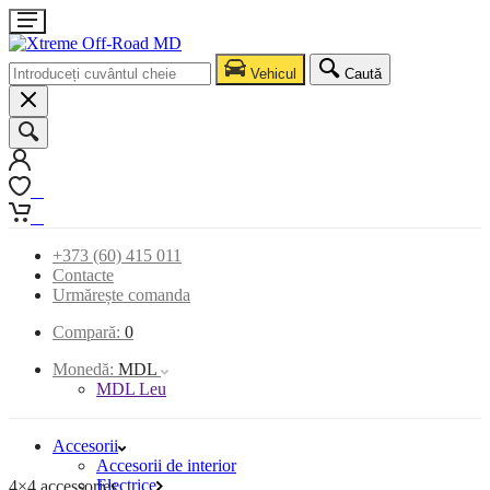
Vehicul
Caută
0
0
+373 (60) 415 011
Contacte
Urmărește comanda
Compară:
0
Monedă:
MDL
MDL Leu
Accesorii
Accesorii de interior
Electrice
4×4 accessories