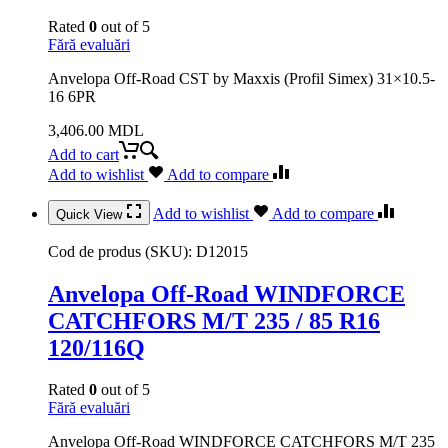
Rated
0
out of 5
Fără evaluări
Anvelopa Off-Road CST by Maxxis (Profil Simex) 31×10.5-
16 6PR
3,406.00
MDL
Add to cart
Add to wishlist
Add to compare
Add to wishlist
Add to compare
Quick View
Cod de produs (SKU):
D12015
Anvelopa Off-Road WINDFORCE
CATCHFORS M/T 235 / 85 R16
120/116Q
Rated
0
out of 5
Fără evaluări
Anvelopa Off-Road WINDFORCE CATCHFORS M/T 235