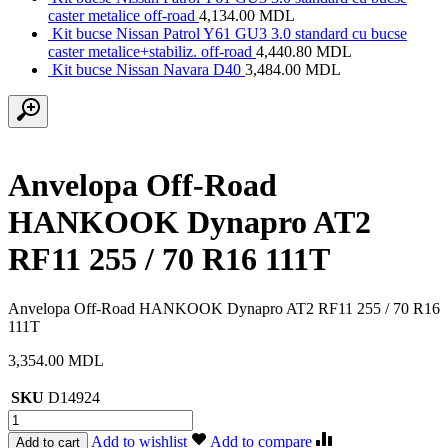
caster metalice off-road
4,134.00
MDL
Kit bucse Nissan Patrol Y61 GU3 3.0 standard cu bucse
caster metalice+stabiliz. off-road
4,440.80
MDL
Kit bucse Nissan Navara D40
3,484.00
MDL
Anvelopa Off-Road
HANKOOK Dynapro AT2
RF11 255 / 70 R16 111T
Anvelopa Off-Road HANKOOK Dynapro AT2 RF11 255 / 70 R16
111T
3,354.00
MDL
SKU
D14924
Cantitate
Anvelopa
Add to wishlist
Add to compare
Add to cart