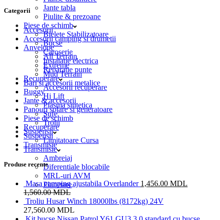
Jante tabla
Categorii
Piulite & prezoane
Piese de schimb
Accesorii
Bielete Stabilizatoare
Accesorii camping si drumetii
Bucse
Anvelope
Caroserie
All Terrain
Instalatie electrica
Extreme
Reparatie punte
Mud Terrain
Recuperare
Bari si accesorii metalice
Accesorii recuperare
Buggy
Hi Lift
Jante & accesorii
Plasma sintetica
Panouri solare si generatoare
Sufe
Piese de schimb
Trolii
Recuperare
Suspensii
Suspensii
Limitatoare Cursa
Transmisie
Transmisie
Ambreiaj
Produse recente
Diferentiale blocabile
MRL-uri AVM
Masa camping ajustabila Overlander
1,456.00
MDL
Planetare
1,560.00
MDL
Troliu Husar Winch 18000lbs (8172kg) 24V
27,560.00
MDL
Kit bucse Nissan Patrol Y61 GU3 3.0 standard cu bucse