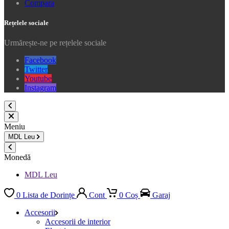
Compara
Rețelele sociale
Urmărește-ne pe rețelele sociale
Facebook
Twitter
Youtube
Instagram
Meniu
MDL
Leu
Monedă
MDL Leu
0
Lista de Dorințe
Cont
0
Coș
Garaj
Accesorii
Accesorii de interior