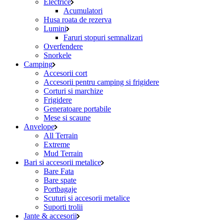
Electrice
Acumulatori
Husa roata de rezerva
Lumini
Faruri stopuri semnalizari
Overfendere
Snorkele
Camping
Accesorii cort
Accesorii pentru camping si frigidere
Corturi si marchize
Frigidere
Generatoare portabile
Mese si scaune
Anvelope
All Terrain
Extreme
Mud Terrain
Bari si accesorii metalice
Bare Fata
Bare spate
Portbagaje
Scuturi si accesorii metalice
Suporti trolii
Jante & accesorii