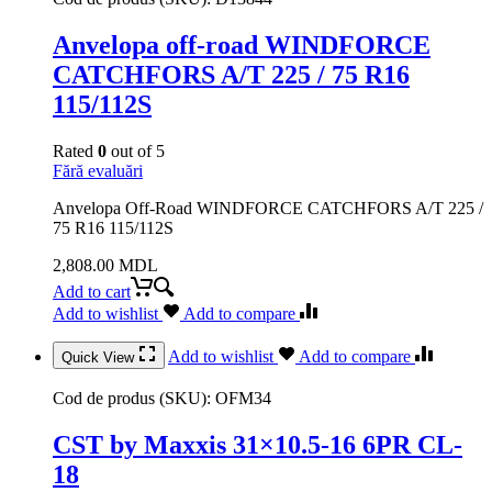
Anvelopa off-road WINDFORCE
CATCHFORS A/T 225 / 75 R16
115/112S
Rated
0
out of 5
Fără evaluări
Anvelopa Off-Road WINDFORCE CATCHFORS A/T 225 /
75 R16 115/112S
2,808.00
MDL
Add to cart
Add to wishlist
Add to compare
Add to wishlist
Add to compare
Quick View
Cod de produs (SKU):
OFM34
CST by Maxxis 31×10.5-16 6PR CL-
18