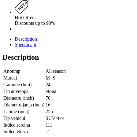
Hot Offers
Discounts up to 90%
Description
Specificații
Description
Anotimp
All season
Marcaj
M+S
Garantie (luni)
24
Tip anvelopa
Noua
Diametru (inch)
70
Diametru janta (inch)
16
Latime (inch)
255
Tip vehicul
SUV/4×4
Indice sarcina
111
Indice viteza
T