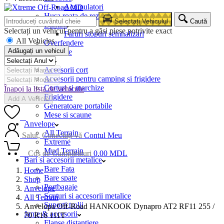
Acumulatori
Husa roata de rezerva
Selectați Vehiculul
Caută
Lumini
Selectați un vehicul pentru a găsi piese potrivite exact
Faruri stopuri semnalizari
All Vehicles
Overfendere
Adăugați un vehicul
Snorkele
Camping
Accesorii cort
Accesorii pentru camping si frigidere
Corturi si marchize
Înapoi la lista de vehicule
Frigidere
Add A Vehicle
Generatoare portabile
Mese si scaune
0
Anvelope
All Terrain
Salut, Conectați-vă
Contul Meu
Extreme
Mud Terrain
0
Coș de Cumpărături
0.00
MDL
Bari si accesorii metalice
Bare Fata
Home
Bare spate
Shop
Portbagaje
Anvelope
Scuturi si accesorii metalice
All Terrain
Suporti trolii
Anvelopa Off-Road HANKOOK Dynapro AT2 RF11 255 /
Jante & accesorii
70 R16 111T
Flanse distantiere