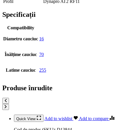
Profil
Dynapro AT2 RF11
Specificații
Compatibility
Diametru cauciuc
16
Înălțime cauciuc
70
Latime cauciuc
255
Produse înrudite
Add to wishlist
Add to compare
Quick View
Cod de produs (SKU):
D13844