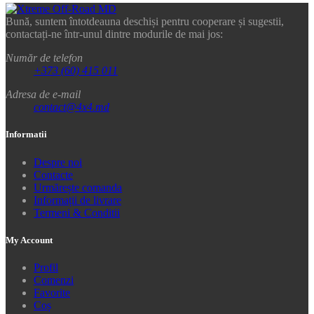
Bună, suntem întotdeauna deschiși pentru cooperare și sugestii,
contactați-ne într-unul dintre modurile de mai jos:
Număr de telefon
+373 (60) 415 011
Adresa de e-mail
contact@4x4.md
Informatii
Despre noi
Contacte
Urmărește comanda
Informații de livrare
Termeni & Conditii
My Account
Profil
Comenzi
Favorite
Coș