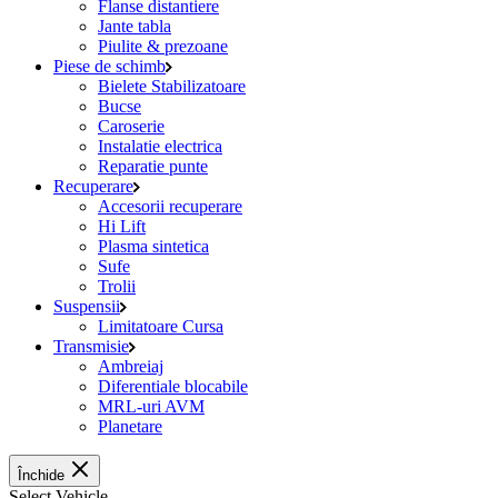
Flanse distantiere
Jante tabla
Piulite & prezoane
Piese de schimb
Bielete Stabilizatoare
Bucse
Caroserie
Instalatie electrica
Reparatie punte
Recuperare
Accesorii recuperare
Hi Lift
Plasma sintetica
Sufe
Trolii
Suspensii
Limitatoare Cursa
Transmisie
Ambreiaj
Diferentiale blocabile
MRL-uri AVM
Planetare
Închide
Select Vehicle