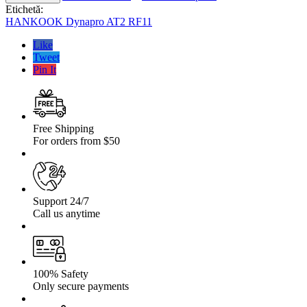
Off-
Etichetă:
Road
HANKOOK Dynapro AT2 RF11
HANKOOK
Dynapro
Like
AT2
Tweet
RF11
Pin It
255
/
70
R16
111T
Free Shipping
For orders from $50
Support 24/7
Call us anytime
100% Safety
Only secure payments