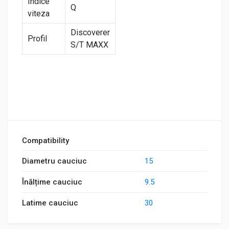
Indice
Q
viteza
Discoverer
Profil
S/T MAXX
Compatibility
Diametru cauciuc
15
Înălțime cauciuc
9.5
Latime cauciuc
30