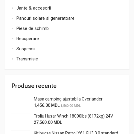
Jante & accesorii
Panouri solare si generatoare
Piese de schimb
Recuperare
Suspensii
Transmisie
Produse recente
Masa camping ajustabila Overlander
1,456.00
MDL
1,560.00
MDL
Troliu Husar Winch 18000lbs (8172kg) 24V
27,560.00
MDL
Kit bucse Nissan Patrol Y61 GU3 3.0 standard