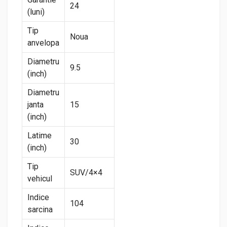
24
(luni)
Tip
Noua
anvelopa
Diametru
9.5
(inch)
Diametru
janta
15
(inch)
Latime
30
(inch)
Tip
SUV/4×4
vehicul
Indice
104
sarcina