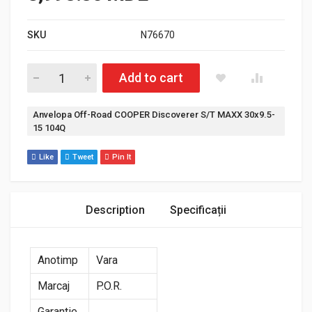
SKU
N76670
Cantitate Anvelopa Off-Road COOPER Discoverer S/T MAXX 3
Add to cart
Etichetă:
Anvelopa Off-Road COOPER Discoverer S/T MAXX 30x9.5-
15 104Q
Like
Tweet
Pin It
Description
Specificații
Anotimp
Vara
Marcaj
P.O.R.
Garantie