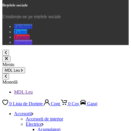
Rețelele sociale
Urmărește-ne pe rețelele sociale
Facebook
Twitter
Youtube
Instagram
Meniu
MDL
Leu
Monedă
MDL Leu
0
Lista de Dorințe
Cont
0
Coș
Garaj
Accesorii
Accesorii de interior
Electrice
Acumulatori