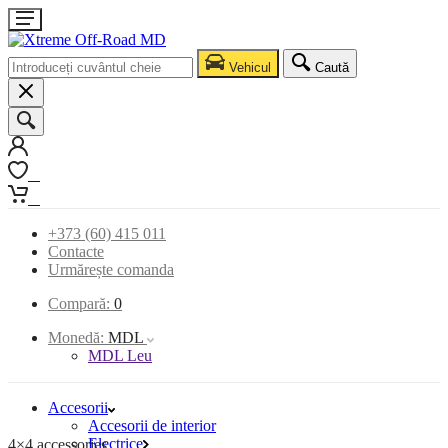
Vehicul
Caută
0
0
+373 (60) 415 011
Contacte
Urmărește comanda
Compară:
0
Monedă:
MDL
MDL Leu
Accesorii
Accesorii de interior
Electrice
4×4 accessories