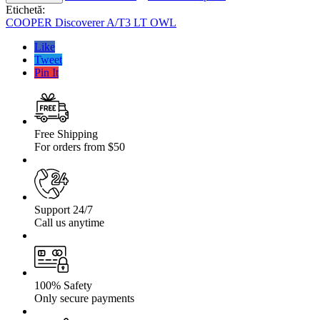
Off-
Etichetă:
Road
COOPER Discoverer A/T3 LT OWL
COOPER
Discoverer
Like
A/T3
Tweet
LT
Pin It
OWL
245
/
75
R16
Free Shipping
120R
For orders from $50
Support 24/7
Call us anytime
100% Safety
Only secure payments