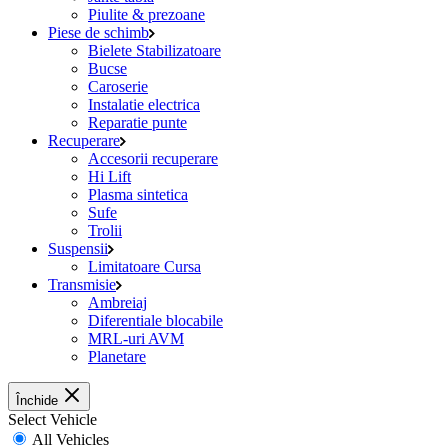
Piulite & prezoane
Piese de schimb
Bielete Stabilizatoare
Bucse
Caroserie
Instalatie electrica
Reparatie punte
Recuperare
Accesorii recuperare
Hi Lift
Plasma sintetica
Sufe
Trolii
Suspensii
Limitatoare Cursa
Transmisie
Ambreiaj
Diferentiale blocabile
MRL-uri AVM
Planetare
Închide
Select Vehicle
All Vehicles