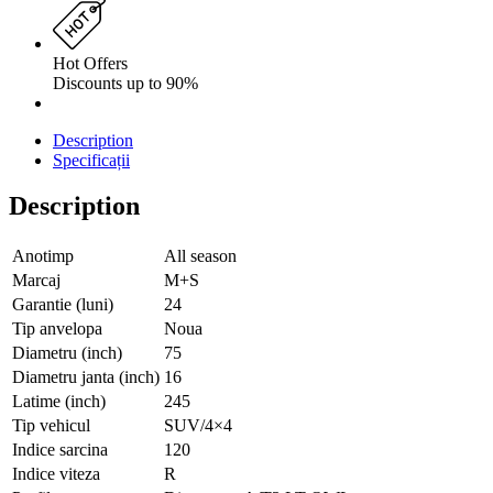
Hot Offers
Discounts up to 90%
Description
Specificații
Description
Anotimp
All season
Marcaj
M+S
Garantie (luni)
24
Tip anvelopa
Noua
Diametru (inch)
75
Diametru janta (inch)
16
Latime (inch)
245
Tip vehicul
SUV/4×4
Indice sarcina
120
Indice viteza
R