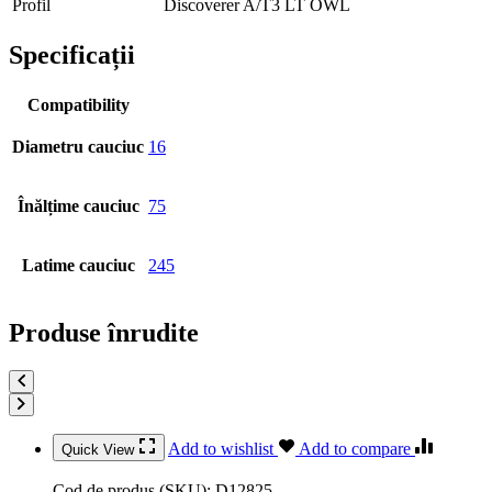
Profil
Discoverer A/T3 LT OWL
Specificații
Compatibility
Diametru cauciuc
16
Înălțime cauciuc
75
Latime cauciuc
245
Produse înrudite
Add to wishlist
Add to compare
Quick View
Cod de produs (SKU):
D12825