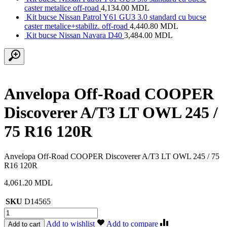
caster metalice off-road
4,134.00
MDL
Kit bucse Nissan Patrol Y61 GU3 3.0 standard cu bucse
caster metalice+stabiliz. off-road
4,440.80
MDL
Kit bucse Nissan Navara D40
3,484.00
MDL
Anvelopa Off-Road COOPER
Discoverer A/T3 LT OWL 245 /
75 R16 120R
Anvelopa Off-Road COOPER Discoverer A/T3 LT OWL 245 / 75
R16 120R
4,061.20
MDL
SKU
D14565
Cantitate
Anvelopa
Add to wishlist
Add to compare
Add to cart