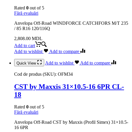
Rated
0
out of 5
Fără evaluări
Anvelopa Off-Road WINDFORCE CATCHFORS M/T 235
/ 85 R16 120/116Q
2,808.00
MDL
Add to cart
Add to wishlist
Add to compare
Add to wishlist
Add to compare
Quick View
Cod de produs (SKU):
OFM34
CST by Maxxis 31×10.5-16 6PR CL-
18
Rated
0
out of 5
Fără evaluări
Anvelopa Off-Road CST by Maxxis (Profil Simex) 31×10.5-
16 6PR