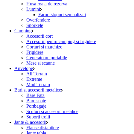
Husa roata de rezerva
Lumini
Faruri stopuri semnalizari
Overfendere
Snorkele
Camping
Accesorii cort
Accesorii pentru camping si frigidere
Corturi si marchize
Frigidere
Generatoare portabile
Mese si scaune
Anvelope
All Terrain
Extreme
Mud Terrain
Bari si accesorii metalice
Bare Fata
Bare spate
Portbagaje
Scuturi si accesorii metalice
Suporti trolii
Jante & accesorii
Flanse distantiere
Jante tabla