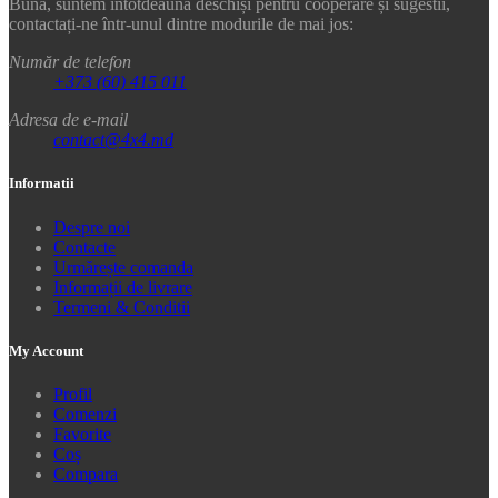
Bună, suntem întotdeauna deschiși pentru cooperare și sugestii,
contactați-ne într-unul dintre modurile de mai jos:
Număr de telefon
+373 (60) 415 011
Adresa de e-mail
contact@4x4.md
Informatii
Despre noi
Contacte
Urmărește comanda
Informații de livrare
Termeni & Conditii
My Account
Profil
Comenzi
Favorite
Coș
Compara