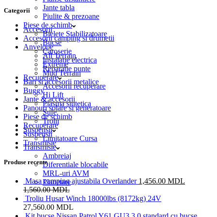
Jante tabla
Categorii
Piulite & prezoane
Piese de schimb
Accesorii
Bielete Stabilizatoare
Accesorii camping si drumetii
Bucse
Anvelope
Caroserie
All Terrain
Instalatie electrica
Extreme
Reparatie punte
Mud Terrain
Recuperare
Bari si accesorii metalice
Accesorii recuperare
Buggy
Hi Lift
Jante & accesorii
Plasma sintetica
Panouri solare si generatoare
Sufe
Piese de schimb
Trolii
Recuperare
Suspensii
Suspensii
Limitatoare Cursa
Transmisie
Transmisie
Ambreiaj
Produse recente
Diferentiale blocabile
MRL-uri AVM
Masa camping ajustabila Overlander
1,456.00
MDL
Planetare
1,560.00
MDL
Troliu Husar Winch 18000lbs (8172kg) 24V
27,560.00
MDL
Kit bucse Nissan Patrol Y61 GU3 3.0 standard cu bucse