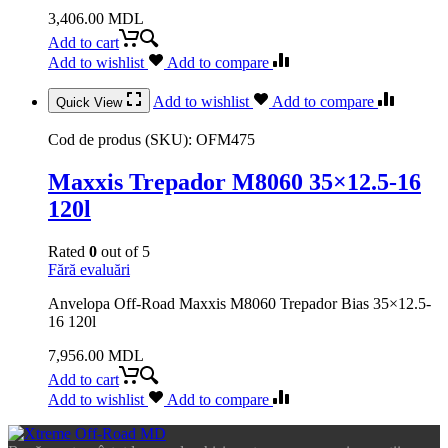
3,406.00
MDL
Add to cart
Add to wishlist
Add to compare
Add to wishlist
Add to compare
Quick View
Cod de produs (SKU):
OFM475
Maxxis Trepador M8060 35×12.5-16
120l
Rated
0
out of 5
Fără evaluări
Anvelopa Off-Road Maxxis M8060 Trepador Bias 35×12.5-
16 120l
7,956.00
MDL
Add to cart
Add to wishlist
Add to compare