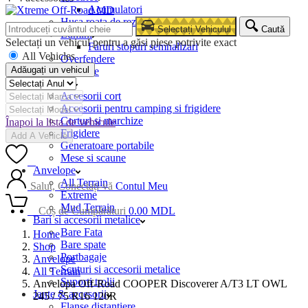
Acumulatori
Husa roata de rezerva
Selectați Vehiculul
Caută
Lumini
Selectați un vehicul pentru a găsi piese potrivite exact
Faruri stopuri semnalizari
All Vehicles
Overfendere
Adăugați un vehicul
Snorkele
Camping
Accesorii cort
Accesorii pentru camping si frigidere
Corturi si marchize
Înapoi la lista de vehicule
Frigidere
Add A Vehicle
Generatoare portabile
Mese si scaune
0
Anvelope
All Terrain
Salut, Conectați-vă
Contul Meu
Extreme
Mud Terrain
0
Coș de Cumpărături
0.00
MDL
Bari si accesorii metalice
Bare Fata
Home
Bare spate
Shop
Portbagaje
Anvelope
Scuturi si accesorii metalice
All Terrain
Suporti trolii
Anvelopa Off-Road COOPER Discoverer A/T3 LT OWL
Jante & accesorii
245 / 75 R16 120R
Flanse distantiere