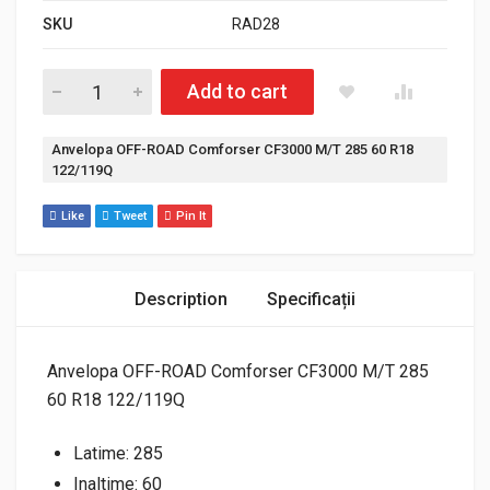
SKU
RAD28
Cantitate Anvelopa OFF-ROAD Comforser CF3000 M/T 285 60
Add to cart
Etichetă:
Anvelopa OFF-ROAD Comforser CF3000 M/T 285 60 R18
122/119Q
Like
Tweet
Pin It
Description
Specificații
Anvelopa OFF-ROAD Comforser CF3000 M/T 285
60 R18 122/119Q
Latime: 285
Inaltime: 60