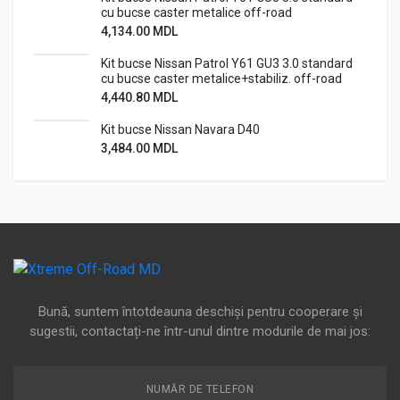
cu bucse caster metalice off-road
4,134.00
MDL
Kit bucse Nissan Patrol Y61 GU3 3.0 standard
cu bucse caster metalice+stabiliz. off-road
4,440.80
MDL
Kit bucse Nissan Navara D40
3,484.00
MDL
Bună, suntem întotdeauna deschiși pentru cooperare și
sugestii, contactați-ne într-unul dintre modurile de mai jos:
NUMĂR DE TELEFON