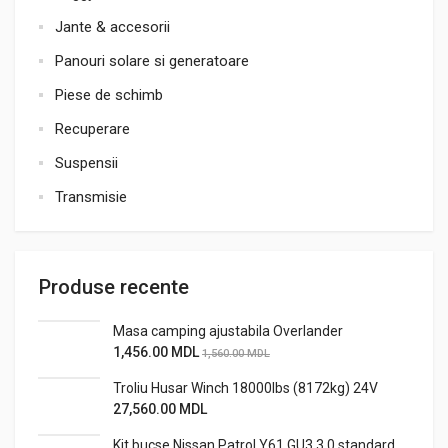
Jante & accesorii
Panouri solare si generatoare
Piese de schimb
Recuperare
Suspensii
Transmisie
Produse recente
Masa camping ajustabila Overlander
1,456.00
MDL
1,560.00
MDL
Troliu Husar Winch 18000lbs (8172kg) 24V
27,560.00
MDL
Kit bucse Nissan Patrol Y61 GU3 3.0 standard