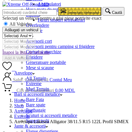
Acumulatori
Husa roata de rezerva
Selectați Vehiculul
Caută
Lumini
Selectați un vehicul pentru a găsi piese potrivite exact
Faruri stopuri semnalizari
All Vehicles
Overfendere
Adăugați un vehicul
Snorkele
Camping
Accesorii cort
Accesorii pentru camping si frigidere
Corturi si marchize
Înapoi la lista de vehicule
Frigidere
Add A Vehicle
Generatoare portabile
Mese si scaune
0
Anvelope
All Terrain
Salut, Conectați-vă
Contul Meu
Extreme
Mud Terrain
0
Coș de Cumpărături
0.00
MDL
Bari si accesorii metalice
Bare Fata
Home
Bare spate
Shop
Portbagaje
Anvelope
Scuturi si accesorii metalice
Extreme
Suporti trolii
Anvelopa Lakesea Alligator 38/11.5 R15 122L Profil SIMEX
Jante & accesorii
Flanse distantiere