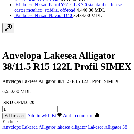
Kit bucse Nissan Patrol Y61 GU3 3.0 standard cu bucse
caster metalice+stabiliz. off-road
4,440.80
MDL
Kit bucse Nissan Navara D40
3,484.00
MDL
Anvelopa Lakesea Alligator
38/11.5 R15 122L Profil SIMEX
Anvelopa Lakesea Alligator 38/11.5 R15 122L Profil SIMEX
6,552.00
MDL
SKU
OFM2520
Cantitate
Anvelopa
Add to wishlist
Add to compare
Add to cart
Lakesea
Etichete:
Alligator
Anvelope Lakesea Alligator
lakesea alligator
Lakesea Alligator 38
38/11.5