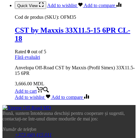
Add to wishlist
Add to compare
Quick View
Cod de produs (SKU):
OFM35
CST by Maxxis 33X11.5-15 6PR CL-
18
Rated
0
out of 5
Fără evaluări
Anvelopa Off-Road CST by Maxxis (Profil Simex) 33X11.5-
15 6PR
3,666.00
MDL
Add to cart
Add to wishlist
Add to compare
Bună, suntem întotdeauna deschiși pentru cooperare și sugestii,
contactați-ne într-unul dintre modurile de mai jos:
Număr de telefon
+373 (60) 415 011