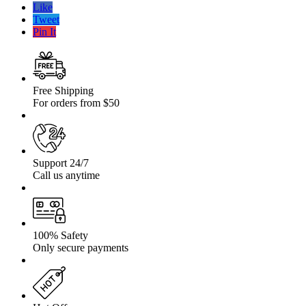
R15
Like
122L
Tweet
Profil
Pin It
SIMEX
Free Shipping
For orders from $50
Support 24/7
Call us anytime
100% Safety
Only secure payments