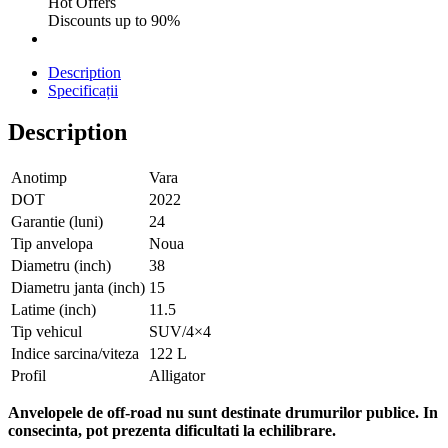
Hot Offers
Discounts up to 90%
Description
Specificații
Description
Anotimp
Vara
DOT
2022
Garantie (luni)
24
Tip anvelopa
Noua
Diametru (inch)
38
Diametru janta (inch)
15
Latime (inch)
11.5
Tip vehicul
SUV/4×4
Indice sarcina/viteza
122 L
Profil
Alligator
Anvelopele de off-road nu sunt destinate drumurilor publice. In
consecinta, pot prezenta dificultati la echilibrare.