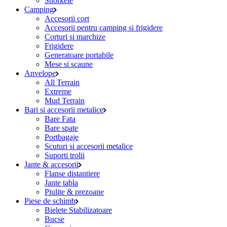
Snorkele
Camping
Accesorii cort
Accesorii pentru camping si frigidere
Corturi si marchize
Frigidere
Generatoare portabile
Mese si scaune
Anvelope
All Terrain
Extreme
Mud Terrain
Bari si accesorii metalice
Bare Fata
Bare spate
Portbagaje
Scuturi si accesorii metalice
Suporti trolii
Jante & accesorii
Flanse distantiere
Jante tabla
Piulite & prezoane
Piese de schimb
Bielete Stabilizatoare
Bucse