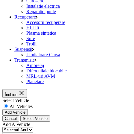
Caroserie
Instalatie electrica
Reparatie punte
Recuperare
Accesorii recuperare
Hi Lift
Plasma sintetica
Sufe
Trolii
Suspensii
Limitatoare Cursa
Transmisie
Ambreiaj
Diferentiale blocabile
MRL-uri AVM
Planetare
Închide
Select Vehicle
All Vehicles
Add Vehicle
Cancel
Select Vehicle
Add A Vehicle