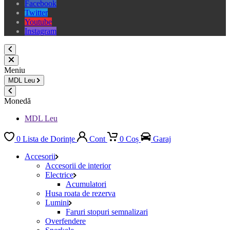
Facebook
Twitter
Youtube
Instagram
Meniu
MDL
Leu
Monedă
MDL Leu
0
Lista de Dorințe
Cont
0
Coș
Garaj
Accesorii
Accesorii de interior
Electrice
Acumulatori
Husa roata de rezerva
Lumini
Faruri stopuri semnalizari
Overfendere