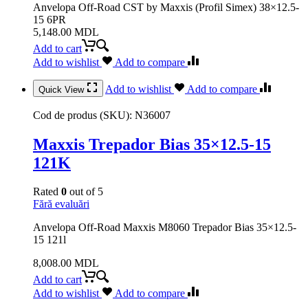
Anvelopa Off-Road CST by Maxxis (Profil Simex) 38×12.5-
15 6PR
5,148.00
MDL
Add to cart
Add to wishlist
Add to compare
Add to wishlist
Add to compare
Quick View
Cod de produs (SKU):
N36007
Maxxis Trepador Bias 35×12.5-15
121K
Rated
0
out of 5
Fără evaluări
Anvelopa Off-Road Maxxis M8060 Trepador Bias 35×12.5-
15 121l
8,008.00
MDL
Add to cart
Add to wishlist
Add to compare