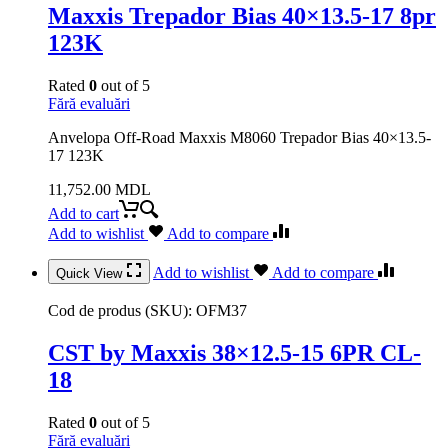
Maxxis Trepador Bias 40×13.5-17 8pr
123K
Rated
0
out of 5
Fără evaluări
Anvelopa Off-Road Maxxis M8060 Trepador Bias 40×13.5-
17 123K
11,752.00
MDL
Add to cart
Add to wishlist
Add to compare
Add to wishlist
Add to compare
Quick View
Cod de produs (SKU):
OFM37
CST by Maxxis 38×12.5-15 6PR CL-
18
Rated
0
out of 5
Fără evaluări