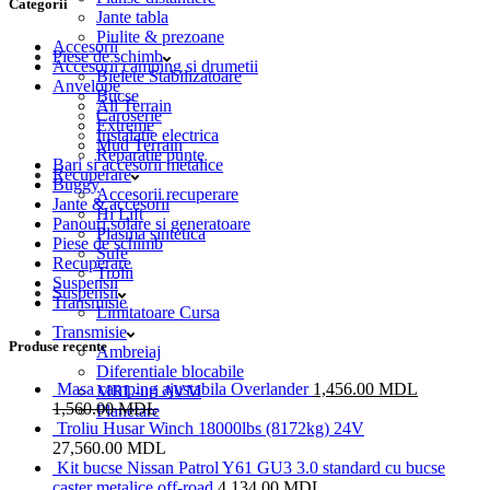
Categorii
Jante tabla
Piulite & prezoane
Accesorii
Piese de schimb
Accesorii camping si drumetii
Bielete Stabilizatoare
Anvelope
Bucse
All Terrain
Caroserie
Extreme
Instalatie electrica
Mud Terrain
Reparatie punte
Bari si accesorii metalice
Recuperare
Buggy
Accesorii recuperare
Jante & accesorii
Hi Lift
Panouri solare si generatoare
Plasma sintetica
Piese de schimb
Sufe
Recuperare
Trolii
Suspensii
Suspensii
Transmisie
Limitatoare Cursa
Transmisie
Produse recente
Ambreiaj
Diferentiale blocabile
Masa camping ajustabila Overlander
1,456.00
MDL
MRL-uri AVM
1,560.00
MDL
Planetare
Troliu Husar Winch 18000lbs (8172kg) 24V
27,560.00
MDL
Kit bucse Nissan Patrol Y61 GU3 3.0 standard cu bucse
caster metalice off-road
4,134.00
MDL