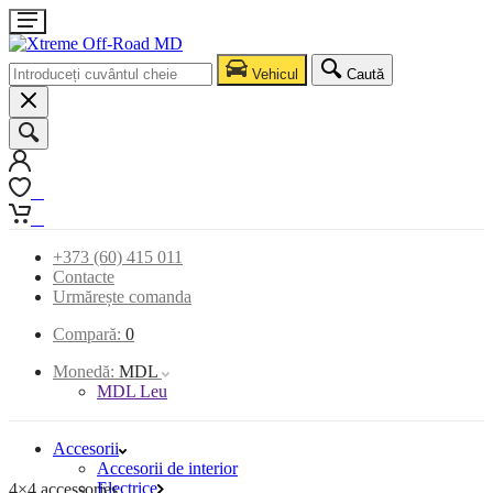
Vehicul
Caută
0
0
+373 (60) 415 011
Contacte
Urmărește comanda
Compară:
0
Monedă:
MDL
MDL Leu
Accesorii
Accesorii de interior
Electrice
4×4 accessories