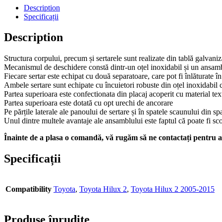
Description
Specificații
Description
Structura corpului, precum și sertarele sunt realizate din tablă galvaniz
Mecanismul de deschidere constă dintr-un oțel inoxidabil și un ansamblu 
Fiecare sertar este echipat cu două separatoare, care pot fi înlăturate î
Ambele sertare sunt echipate cu încuietori robuste din oțel inoxidabil c
Partea superioara este confectionata din placaj acoperit cu material text
Partea superioara este dotată cu opt urechi de ancorare
Pe părțile laterale ale panoului de sertare și în spatele scaunului din s
Unul dintre multele avantaje ale ansamblului este faptul că poate fi sco
Înainte de a plasa o comandă, vă rugăm să ne contactați pentru a 
Specificații
Compatibility
Toyota
,
Toyota Hilux 2
,
Toyota Hilux 2 2005-2015
Produse înrudite