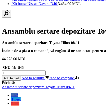
Kit bucse Nissan Navara D40
3,484.00
MDL
Ansamblu sertare depozitare To
Ansamblu sertare depozitare Toyota Hilux 08-11
Înainte de a plasa o comandă, vă rugăm să ne contactați pentru a 
44,278.00
MDL
SKU
fab_646
Cantitate
Ansamblu
Add to wishlist
Add to compare
Add to cart
sertare
Etichetă:
depozitare
Ansamblu sertare depozitare Toyota Hilux 08-11
Toyota
Hilux
Like
08-
Tweet
11
Pin It