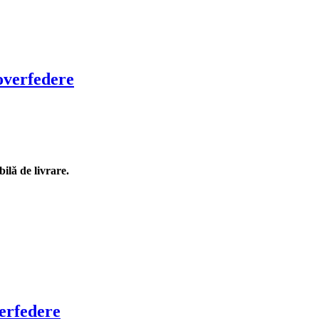
overfedere
ilă de livrare.
erfedere