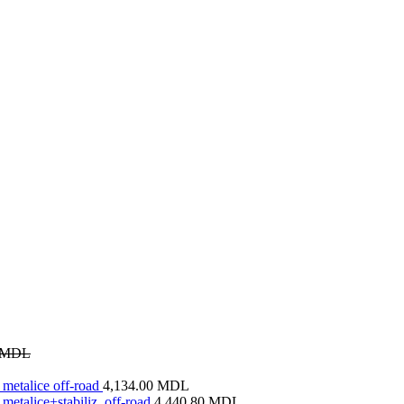
MDL
metalice off-road
4,134.00
MDL
metalice+stabiliz. off-road
4,440.80
MDL