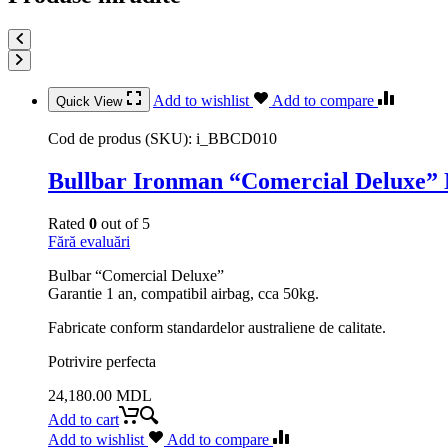
Add to wishlist
Add to compare
Quick View
Cod de produs (SKU):
i_BBCD010
Bullbar Ironman “Comercial Deluxe” N
Rated
0
out of 5
Fără evaluări
Bulbar “Comercial Deluxe”
Garantie 1 an, compatibil airbag, cca 50kg.
Fabricate conform standardelor australiene de calitate.
Potrivire perfecta
24,180.00
MDL
Add to cart
Add to wishlist
Add to compare