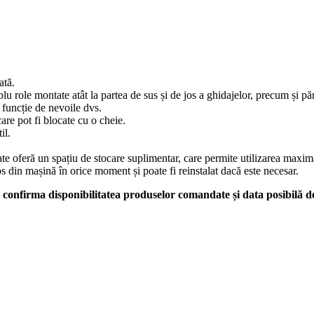
ată.
role montate atât la partea de sus și de jos a ghidajelor, precum și părți
n funcție de nevoile dvs.
are pot fi blocate cu o cheie.
il.
pate oferă un spațiu de stocare suplimentar, care permite utilizarea maxim
s din mașină în orice moment și poate fi reinstalat dacă este necesar.
confirma disponibilitatea produselor comandate și data posibilă de