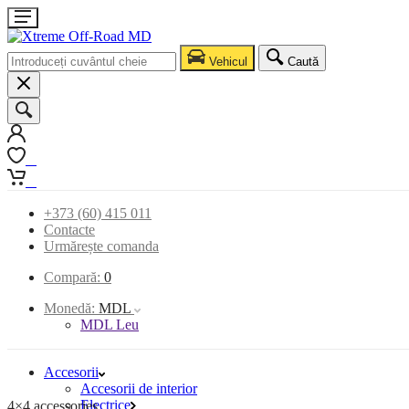
Vehicul
Caută
0
0
+373 (60) 415 011
Contacte
Urmărește comanda
Compară:
0
Monedă:
MDL
MDL Leu
Accesorii
Accesorii de interior
Electrice
4×4 accessories