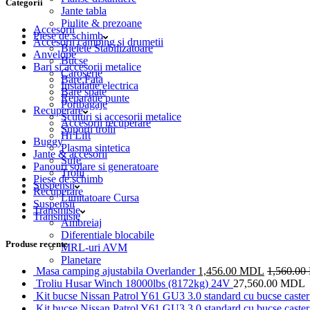
Categorii
Jante tabla
Piulite & prezoane
Accesorii
Piese de schimb
Accesorii camping si drumetii
Bielete Stabilizatoare
Anvelope
Bucse
Bari si accesorii metalice
Caroserie
Bare Fata
Instalatie electrica
Bare spate
Reparatie punte
Portbagaje
Recuperare
Scuturi si accesorii metalice
Accesorii recuperare
Suporti trolii
Hi Lift
Buggy
Plasma sintetica
Jante & accesorii
Sufe
Panouri solare si generatoare
Trolii
Piese de schimb
Suspensii
Recuperare
Limitatoare Cursa
Suspensii
Transmisie
Transmisie
Ambreiaj
Diferentiale blocabile
Produse recente
MRL-uri AVM
Planetare
Masa camping ajustabila Overlander
1,456.00
MDL
1,560.00
Troliu Husar Winch 18000lbs (8172kg) 24V
27,560.00
MDL
Kit bucse Nissan Patrol Y61 GU3 3.0 standard cu bucse caster 
Kit bucse Nissan Patrol Y61 GU3 3.0 standard cu bucse caster 