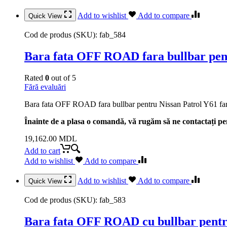
Add to wishlist
Add to compare
Quick View
Cod de produs (SKU):
fab_584
Bara fata OFF ROAD fara bullbar pent
Rated
0
out of 5
Fără evaluări
Bara fata OFF ROAD fara bullbar pentru Nissan Patrol Y61 far
Înainte de a plasa o comandă, vă rugăm să ne contactați pen
19,162.00
MDL
Add to cart
Add to wishlist
Add to compare
Add to wishlist
Add to compare
Quick View
Cod de produs (SKU):
fab_583
Bara fata OFF ROAD cu bullbar pentru