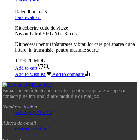
Rated
0
out of 5
Fără evaluări
Kit coborire cutie de viteze
Nissan Patrol Y60 / Y61 3-5 usi
Kit necesar pentru inlaturarea vibratiilor care pot aparea dupa
liftare, in transmisie, pentru masinile scurte
1,799.20
MDL
Add to cart
Add to wishlist
Add to compare
Bună, suntem întotdeauna deschiși pentru cooperare și sugestii,
contactați-ne într-unul dintre modurile de mai jos:
Număr de telefon
+373 (60) 415 011
Adresa de e-mail
contact@4x4.md