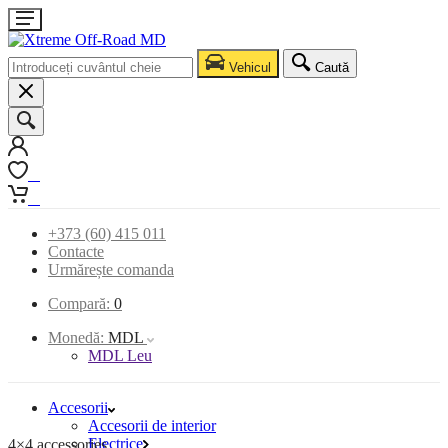
Vehicul
Caută
0
0
+373 (60) 415 011
Contacte
Urmărește comanda
Compară:
0
Monedă:
MDL
MDL Leu
Accesorii
Accesorii de interior
Electrice
4×4 accessories