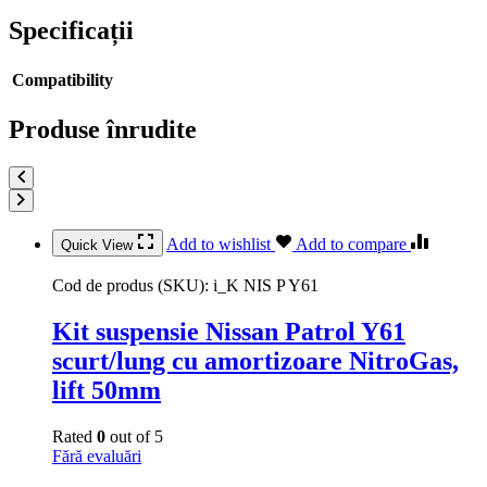
Specificații
Compatibility
Produse înrudite
Add to wishlist
Add to compare
Quick View
Cod de produs (SKU):
i_K NIS P Y61
Kit suspensie Nissan Patrol Y61
scurt/lung cu amortizoare NitroGas,
lift 50mm
Rated
0
out of 5
Fără evaluări