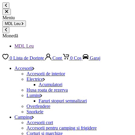
Meniu
MDL
Leu
Monedă
MDL Leu
0
Lista de Dorințe
Cont
0
Coș
Garaj
Accesorii
Accesorii de interior
Electrice
Acumulatori
Husa roata de rezerva
Lumini
Faruri stopuri semnalizari
Overfendere
Snorkele
Camping
Accesorii cort
Accesorii pentru camping si frigidere
Corturi si marchize