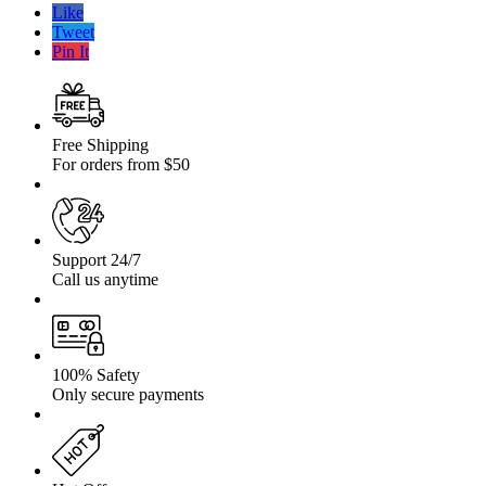
2″
Like
Suzuki
Tweet
Grand
Pin It
Vitara
98-
05
scurt
Free Shipping
For orders from $50
Support 24/7
Call us anytime
100% Safety
Only secure payments