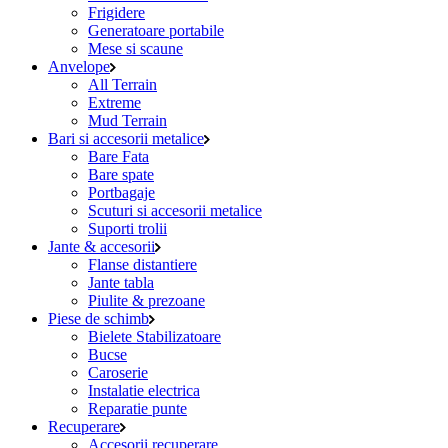
Frigidere
Generatoare portabile
Mese si scaune
Anvelope
All Terrain
Extreme
Mud Terrain
Bari si accesorii metalice
Bare Fata
Bare spate
Portbagaje
Scuturi si accesorii metalice
Suporti trolii
Jante & accesorii
Flanse distantiere
Jante tabla
Piulite & prezoane
Piese de schimb
Bielete Stabilizatoare
Bucse
Caroserie
Instalatie electrica
Reparatie punte
Recuperare
Accesorii recuperare