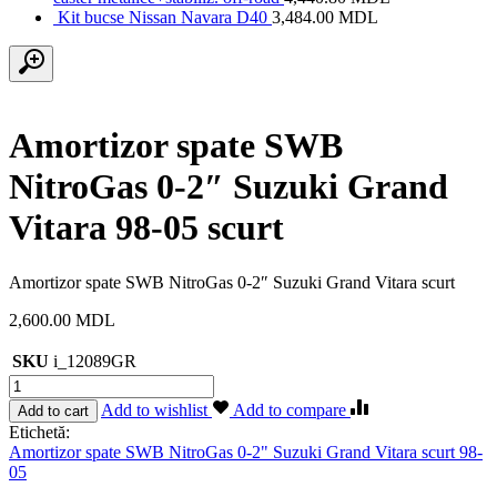
Kit bucse Nissan Navara D40
3,484.00
MDL
Amortizor spate SWB
NitroGas 0-2″ Suzuki Grand
Vitara 98-05 scurt
Amortizor spate SWB NitroGas 0-2″ Suzuki Grand Vitara scurt
2,600.00
MDL
SKU
i_12089GR
Cantitate
Amortizor
Add to wishlist
Add to compare
Add to cart
spate
Etichetă:
SWB
Amortizor spate SWB NitroGas 0-2" Suzuki Grand Vitara scurt 98-
NitroGas
05
0-