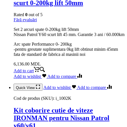
scurt 0-200kg lift 50mm
Rated
0
out of 5
Fără evaluări
Set 2 arcuri spate 0-200kg lift 50mm
Nissan Patrol Y60 scurt lift 45 mm. Garantie 3 ani / 60.000km
Arc spate Performance 0- 200kg
-pentru greutate suplimentara 0kg lift obtinut minim 45mm
fata de standard de fabrica al masinii noi
6,136.00
MDL
Add to cart
Add to wishlist
Add to compare
Add to wishlist
Add to compare
Quick View
Cod de produs (SKU):
i_1002K
Kit coborire cutie de viteze
IRONMAN pentru Nissan Patrol
y60/y61