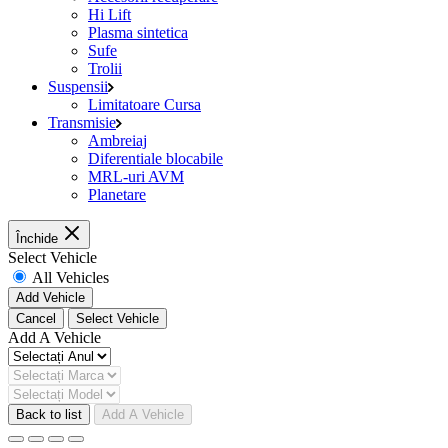
Hi Lift
Plasma sintetica
Sufe
Trolii
Suspensii
Limitatoare Cursa
Transmisie
Ambreiaj
Diferentiale blocabile
MRL-uri AVM
Planetare
Închide
Select Vehicle
All Vehicles
Add Vehicle
Cancel
Select Vehicle
Add A Vehicle
Back to list
Add A Vehicle