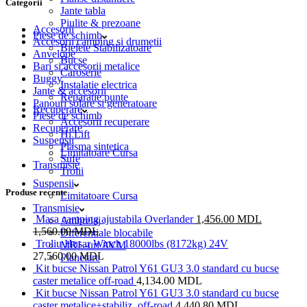
Categorii
Jante tabla
Piulite & prezoane
Accesorii
Piese de schimb
Accesorii camping si drumetii
Bielete Stabilizatoare
Anvelope
Bucse
Bari si accesorii metalice
Caroserie
Buggy
Instalatie electrica
Jante & accesorii
Reparatie punte
Panouri solare si generatoare
Recuperare
Piese de schimb
Accesorii recuperare
Recuperare
Hi Lift
Suspensii
Plasma sintetica
Limitatoare Cursa
Sufe
Transmisie
Trolii
Suspensii
Produse recente
Limitatoare Cursa
Transmisie
Masa camping ajustabila Overlander
1,456.00
MDL
Ambreiaj
1,560.00
MDL
Diferentiale blocabile
Troliu Husar Winch 18000lbs (8172kg) 24V
MRL-uri AVM
27,560.00
MDL
Planetare
Kit bucse Nissan Patrol Y61 GU3 3.0 standard cu bucse
caster metalice off-road
4,134.00
MDL
Kit bucse Nissan Patrol Y61 GU3 3.0 standard cu bucse
caster metalice+stabiliz. off-road
4,440.80
MDL