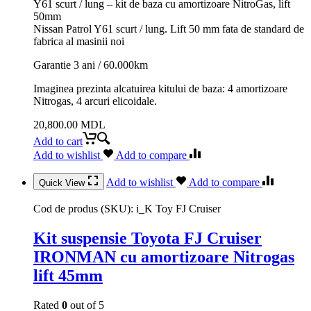
Y61 scurt / lung – kit de baza cu amortizoare NitroGas, lift
50mm
Nissan Patrol Y61 scurt / lung. Lift 50 mm fata de standard de
fabrica al masinii noi
Garantie 3 ani / 60.000km
Imaginea prezinta alcatuirea kitului de baza: 4 amortizoare
Nitrogas, 4 arcuri elicoidale.
20,800.00
MDL
Add to cart
Add to wishlist
Add to compare
Add to wishlist
Add to compare
Quick View
Cod de produs (SKU):
i_K Toy FJ Cruiser
Kit suspensie Toyota FJ Cruiser
IRONMAN cu amortizoare Nitrogas
lift 45mm
Rated
0
out of 5