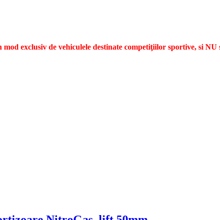
mod exclusiv de vehiculele destinate competiţiilor sportive, si NU sun
ortizoare NitroGas, lift 50mm