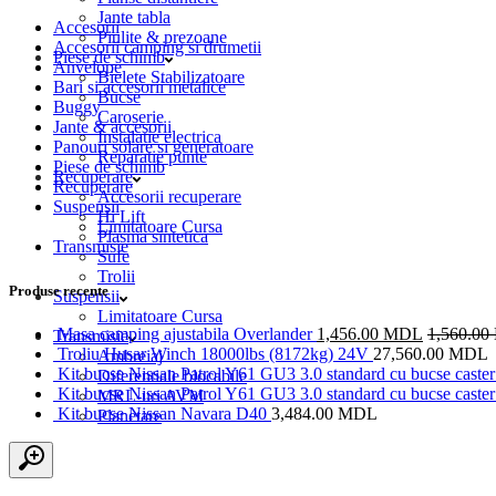
Jante tabla
Accesorii
Piulite & prezoane
Accesorii camping si drumetii
Piese de schimb
Anvelope
Bielete Stabilizatoare
Bari si accesorii metalice
Bucse
Buggy
Caroserie
Jante & accesorii
Instalatie electrica
Panouri solare si generatoare
Reparatie punte
Piese de schimb
Recuperare
Recuperare
Accesorii recuperare
Suspensii
Hi Lift
Limitatoare Cursa
Plasma sintetica
Transmisie
Sufe
Trolii
Produse recente
Suspensii
Limitatoare Cursa
Masa camping ajustabila Overlander
1,456.00
MDL
1,560.00
Transmisie
Troliu Husar Winch 18000lbs (8172kg) 24V
27,560.00
MDL
Ambreiaj
Kit bucse Nissan Patrol Y61 GU3 3.0 standard cu bucse caster 
Diferentiale blocabile
Kit bucse Nissan Patrol Y61 GU3 3.0 standard cu bucse caster 
MRL-uri AVM
Kit bucse Nissan Navara D40
3,484.00
MDL
Planetare