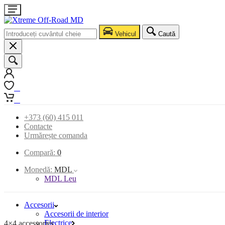
Vehicul
Caută
0
0
+373 (60) 415 011
Contacte
Urmărește comanda
Compară:
0
Monedă:
MDL
MDL Leu
Accesorii
Accesorii de interior
Electrice
4×4 accessories