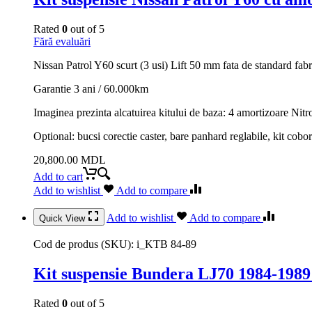
Rated
0
out of 5
Fără evaluări
Nissan Patrol Y60 scurt (3 usi) Lift 50 mm fata de standard fab
Garantie 3 ani / 60.000km
Imaginea prezinta alcatuirea kitului de baza: 4 amortizoare Nitro
Optional: bucsi corectie caster, bare panhard reglabile, kit cobori
20,800.00
MDL
Add to cart
Add to wishlist
Add to compare
Add to wishlist
Add to compare
Quick View
Cod de produs (SKU):
i_KTB 84-89
Kit suspensie Bundera LJ70 1984-198
Rated
0
out of 5