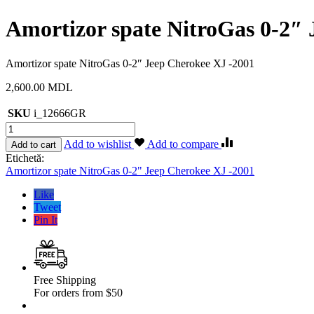
Amortizor spate NitroGas 0-2″ 
Amortizor spate NitroGas 0-2″ Jeep Cherokee XJ -2001
2,600.00
MDL
SKU
i_12666GR
Cantitate
Amortizor
Add to wishlist
Add to compare
Add to cart
spate
Etichetă:
NitroGas
Amortizor spate NitroGas 0-2" Jeep Cherokee XJ -2001
0-
2″
Like
Jeep
Tweet
Cherokee
Pin It
XJ
-2001
Free Shipping
For orders from $50