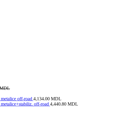
MDL
metalice off-road
4,134.00
MDL
metalice+stabiliz. off-road
4,440.80
MDL