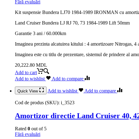
Fără evaluări
Kit suspensie Bundera LJ70 1984-1989 IRONMAN cu amortizo
Land Cruiser Bundera LJ RJ 70, 73 1984-1989 Lift 50mm
Garantie 3 ani / 60.000km
Imaginea prezinta alcatuirea kitului : 4 amortizoare Nitrogas, 4 a
Imaginea este cu titlu de prezentare, sistemul de prindere al amo
20,222.80
MDL
Add to cart
Add to wishlist
Add to compare
Add to wishlist
Add to compare
Quick View
Cod de produs (SKU):
i_3523
Amortizor directie Land Cruiser 40, 4
Rated
0
out of 5
Fără evaluări