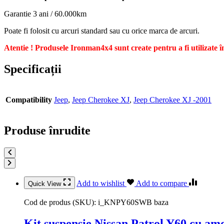
Garantie 3 ani / 60.000km
Poate fi folosit cu arcuri standard sau cu orice marca de arcuri.
Atentie ! Produsele Ironman4x4 sunt create pentru a fi utilizate în 
Specificații
Compatibility
Jeep
,
Jeep Cherokee XJ
,
Jeep Cherokee XJ -2001
Produse înrudite
Add to wishlist
Add to compare
Quick View
Cod de produs (SKU):
i_KNPY60SWB baza
Kit suspensie Nissan Patrol Y60 cu am