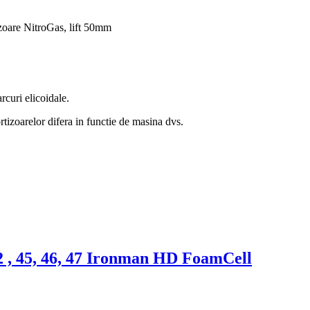
are NitroGas, lift 50mm
rcuri elicoidale.
rtizoarelor difera in functie de masina dvs.
2 , 45, 46, 47 Ironman HD FoamCell