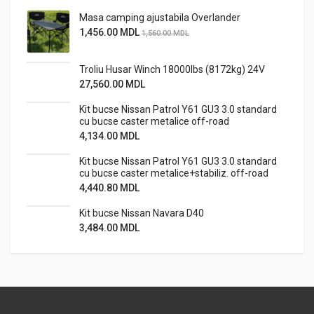
Masa camping ajustabila Overlander
1,456.00
MDL
1,560.00
MDL
Troliu Husar Winch 18000lbs (8172kg) 24V
27,560.00
MDL
Kit bucse Nissan Patrol Y61 GU3 3.0 standard
cu bucse caster metalice off-road
4,134.00
MDL
Kit bucse Nissan Patrol Y61 GU3 3.0 standard
cu bucse caster metalice+stabiliz. off-road
4,440.80
MDL
Kit bucse Nissan Navara D40
3,484.00
MDL