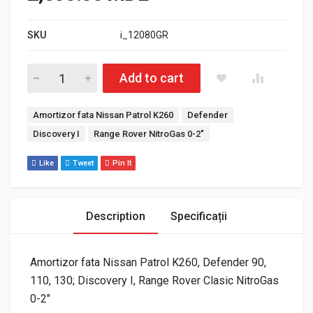
SKU
i_12080GR
Cantitate Amortizor fata Nissan Patrol K260, Defender, Discov
Add to cart
Etichete:
Amortizor fata Nissan Patrol K260
Defender
Discovery I
Range Rover NitroGas 0-2"
Like
Tweet
Pin It
Description
Specificații
Amortizor fata Nissan Patrol K260, Defender 90,
110, 130; Discovery I, Range Rover Clasic NitroGas
0-2″