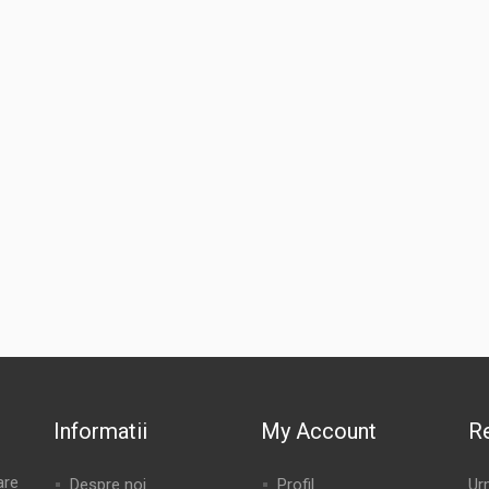
Informatii
My Account
Re
are
Despre noi
Profil
Ur