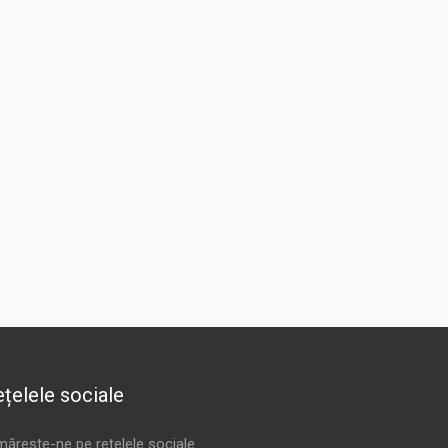
țelele sociale
mărește-ne pe rețelele sociale