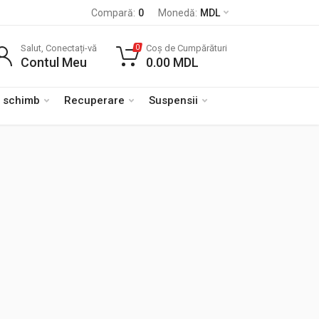
Compară:
0
Monedă:
MDL
Salut, Conectați-vă
Coș de Cumpărături
0
Contul Meu
0.00
MDL
e schimb
Recuperare
Suspensii